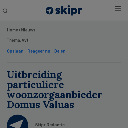
Search
this
Secondary
website
Sidebar
Home
›
Nieuws
Thema:
Vvt
Opslaan
Reageer nu
Delen
Uitbreiding
particuliere
woonzorgaanbieder
Domus Valuas
Skipr Redactie