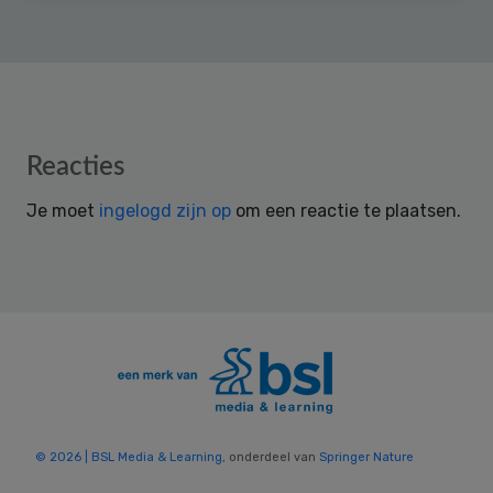
Reader
Reacties
Interactions
Je moet
ingelogd zijn op
om een reactie te plaatsen.
© 2026 | BSL Media & Learning
, onderdeel van
Springer Nature