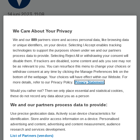
14 juni 2023
,
11:08
653 keer gelezen
We Care About Your Privacy
De particuliere woonzorg-aanbieder Domus
We and our
889
partners store and access personal data, like browsing data
Valuas neemt branchegenoot Fleurâge
or unique identifiers, on your device. Selecting I Accept enables tracking
technologies to support the purposes shown under we and our partners
Residences over. De overname moet nog
process data to provide. Selecting Reject All or withdrawing your consent will
disable them. If trackers are disabled, some content and ads you see may not
worden goedgekeurd door de NZa.
be as relevant to you. You can resurface this menu to change your choices or
withdraw consent at any time by clicking the Manage Preferences link on the
bottom of the webpage. Your choices will have effect within our Website. For
more details, refer to our Privacy Policy.
Privacy Statement
Domus Valuas wil met de overname haar
Would you rather not? Then we only place essential and statistical cookies,
positie verstevigen in de regio
these do not record any data about you as a person
Kennemerland. De naam Fleurâge
We and our partners process data to provide:
Residences blijft gehandhaafd.
Use precise geolocation data. Actively scan device characteristics for
identification. Store and/or access information on a device. Personalised
advertising and content, advertising and content measurement, audience
research and services development.
Uitbreiding
List of Partners (vendors)