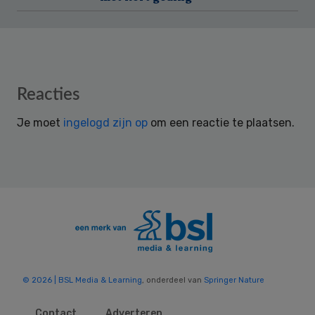
Reader
Reacties
Interactions
Je moet
ingelogd zijn op
om een reactie te plaatsen.
© 2026 | BSL Media & Learning
, onderdeel van
Springer Nature
Contact
Adverteren