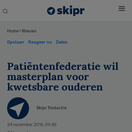
Search
this
Secondary
website
Sidebar
Home
›
Nieuws
Opslaan
Reageer nu
Delen
Patiëntenfederatie wil
masterplan voor
kwetsbare ouderen
Skipr Redactie
24 november 2016
,
09:45