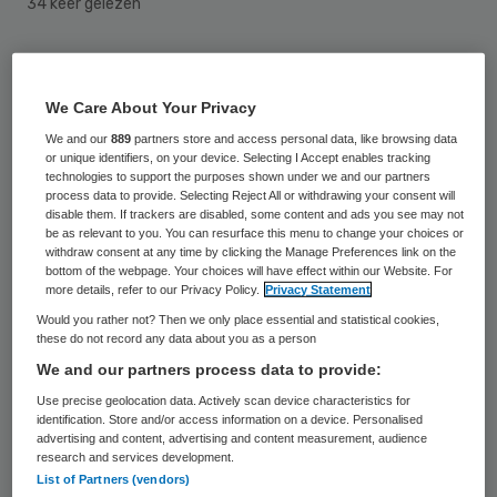
34 keer gelezen
Er moet snel een masterplan komen voor
kwetsbare ouderen. Dat zegt directeur
We Care About Your Privacy
Dianda Veldman van Patiëntenfederatie
We and our
889
partners store and access personal data, like browsing data
or unique identifiers, on your device. Selecting I Accept enables tracking
Nederland. Ze reageert daarmee op de
technologies to support the purposes shown under we and our partners
process data to provide. Selecting Reject All or withdrawing your consent will
operatiestop van twee Limburgse
disable them. If trackers are disabled, some content and ads you see may not
ziekenhuizen die mede wordt veroorzaakt
be as relevant to you. You can resurface this menu to change your choices or
withdraw consent at any time by clicking the Manage Preferences link on the
doordat ouderen onnodig in het ziekenhuis
bottom of the webpage. Your choices will have effect within our Website. For
more details, refer to our Privacy Policy.
Privacy Statement
terecht komen.
Would you rather not? Then we only place essential and statistical cookies,
these do not record any data about you as a person
De Zuyderland-ziekenhuizen, hebben
We and our partners process data to provide:
operaties moeten afzeggen
omdat zij
Use precise geolocation data. Actively scan device characteristics for
bedden tekort komen. Dat komt mede
identification. Store and/or access information on a device. Personalised
advertising and content, advertising and content measurement, audience
doordat patiënten onvoldoende
research and services development.
List of Partners (vendors)
doorstromen naar verpleeghuizen en langer