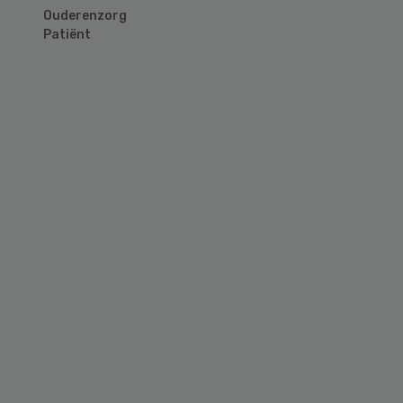
Ouderenzorg
Patiënt
Primary
Sidebar