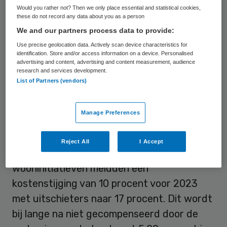
ondernemers van pgb-wooninitiatieven om
Would you rather not? Then we only place essential and statistical cookies,
kostenstijgingen en de gevolgen daarvan te
these do not record any data about you as a person
We and our partners process data to provide:
melden. Hierop ontvingen ze 68 meldingen
Use precise geolocation data. Actively scan device characteristics for
van voornamelijk Wlz-initiatieven. Uit
identification. Store and/or access information on a device. Personalised
berichtgeving van de NOS
blijkt dat de
advertising and content, advertising and content measurement, audience
research and services development.
hogere zorgkosten ook worden veroorzaakt
List of Partners (vendors)
door hogere tarieven van zzp’ers.
Manage Preferences
Verschil nog groter
Reject All
I Accept
De meeste budgethouders en
wooninitiatieven meldden een
kostenstijging van 10 procent voor 2023
met uitschieters naar 17 procent. Dit wordt
bij lange na niet gecompenseerd door de