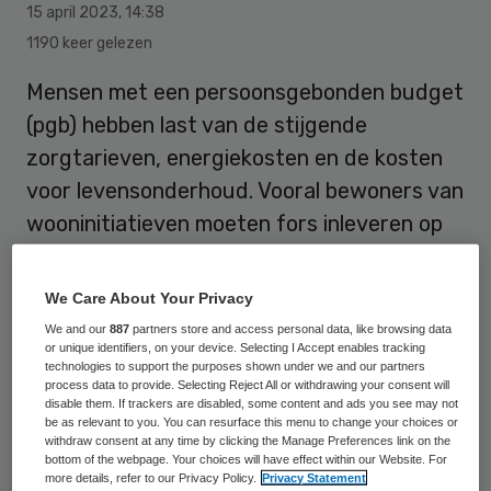
15 april 2023
,
14:38
1190 keer gelezen
Mensen met een persoonsgebonden budget
(pgb) hebben last van de stijgende
zorgtarieven, energiekosten en de kosten
voor levensonderhoud. Vooral bewoners van
wooninitiatieven moeten fors inleveren op
uren zorg en kunnen de eindjes nauwelijks
aan elkaar knopen. Dat blijkt uit een
We Care About Your Privacy
meldactie van Per Saldo, een vereniging
We and our
887
partners store and access personal data, like browsing data
or unique identifiers, on your device. Selecting I Accept enables tracking
voor mensen met een pgb.
technologies to support the purposes shown under we and our partners
process data to provide. Selecting Reject All or withdrawing your consent will
disable them. If trackers are disabled, some content and ads you see may not
be as relevant to you. You can resurface this menu to change your choices or
Per saldo vroeg begin dit jaar aan
withdraw consent at any time by clicking the Manage Preferences link on the
bewoners, ouders, bestuurders en
bottom of the webpage. Your choices will have effect within our Website. For
more details, refer to our Privacy Policy.
Privacy Statement