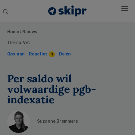
Search
this
Secondary
website
Sidebar
Home
›
Nieuws
Thema:
Vvt
Opslaan
Reacties
Delen
1
Per saldo wil
volwaardige pgb-
indexatie
Suzanne Bremmers