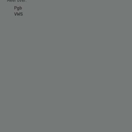
Meer over:
Pgb
VWS
Primary
Sidebar