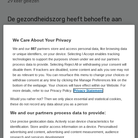
29 keer gelezen
De gezondheidszorg heeft behoefte aan
een nieuw paradigma waarbij het accent
verschuift van medische behandeling naar
We Care About Your Privacy
preventie, vroege diagnose en optimaal
We and our
887
partners store and access personal data, like browsing data
or unique identifiers, on your device. Selecting I Accept enables tracking
gebruik van technische hulpmiddelen in de
technologies to support the purposes shown under we and our partners
thuissituatie. Dat bepleitte Philips CEO
process data to provide. Selecting Reject All or withdrawing your consent will
disable them. If trackers are disabled, some content and ads you see may not
Gerard Kleisterlee tijdens het Skipr
be as relevant to you. You can resurface this menu to change your choices or
withdraw consent at any time by clicking the Manage Preferences link on the
Business Club event in Noordwijk.
bottom of the webpage. Your choices will have effect within our Website. For
more details, refer to our Privacy Policy.
Privacy Statement
Would you rather not? Then we only place essential and statistical cookies,
Discrepantie
these do not record any data about you as a person
We and our partners process data to provide:
Volgens Kleisterlee is het huidige
Use precise geolocation data. Actively scan device characteristics for
identification. Store and/or access information on a device. Personalised
zorgstelsel niet langer houdbaar. Door de
advertising and content, advertising and content measurement, audience
groei van het aantal chronisch zieken en
research and services development.