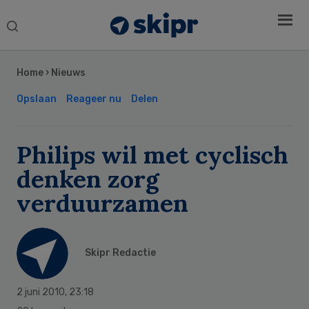
Search
this
Secondary
website
Sidebar
Home
›
Nieuws
Opslaan
Reageer nu
Delen
Philips wil met cyclisch
denken zorg
verduurzamen
Skipr Redactie
2 juni 2010
,
23:18