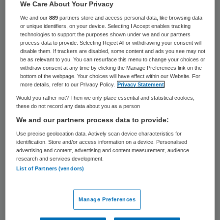
We Care About Your Privacy
De politie in Geleen heeft op een cliënt van
We and our
889
partners store and access personal data, like browsing data
een maatschappelijke opvanginstelling
or unique identifiers, on your device. Selecting I Accept enables tracking
technologies to support the purposes shown under we and our partners
geschoten toen hij werd aangehouden. De
process data to provide. Selecting Reject All or withdrawing your consent will
disable them. If trackers are disabled, some content and ads you see may not
man is met onbekende verwondingen naar
be as relevant to you. You can resurface this menu to change your choices or
withdraw consent at any time by clicking the Manage Preferences link on the
het ziekenhuis gebracht.
bottom of the webpage. Your choices will have effect within our Website. For
more details, refer to our Privacy Policy.
Privacy Statement
Tegen 21.00 uur kreeg de politie een
Would you rather not? Then we only place essential and statistical cookies,
these do not record any data about you as a person
melding vanuit de instelling aan de
We and our partners process data to provide:
Burgemeester Lemmenstraat over een
Use precise geolocation data. Actively scan device characteristics for
lastige cliënt. Toen agenten bij de instelling
identification. Store and/or access information on a device. Personalised
advertising and content, advertising and content measurement, audience
arriveerden, verliet de man zijn kamer en
research and services development.
dreigde hij met een wapen. Wegens de
List of Partners (vendors)
bedreigende situatie schoot een van de
agenten. Volgens een woordvoerder van de
Manage Preferences
politie is er een keer geschoten.