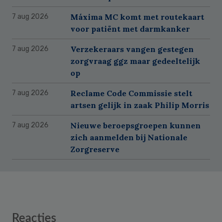
Máxima MC komt met routekaart
7 aug 2026
voor patiënt met darmkanker
Verzekeraars vangen gestegen
7 aug 2026
zorgvraag ggz maar gedeeltelijk
op
Reclame Code Commissie stelt
7 aug 2026
artsen gelijk in zaak Philip Morris
Nieuwe beroepsgroepen kunnen
7 aug 2026
zich aanmelden bij Nationale
Zorgreserve
Reader
Reacties