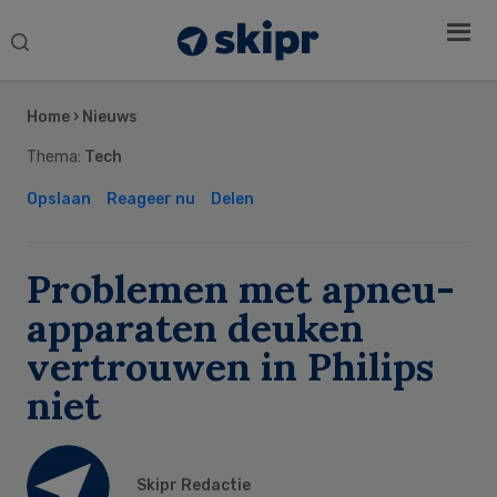
Search
this
Secondary
website
Sidebar
Home
›
Nieuws
Thema:
Tech
Opslaan
Reageer nu
Delen
Problemen met apneu-
apparaten deuken
vertrouwen in Philips
niet
Skipr Redactie