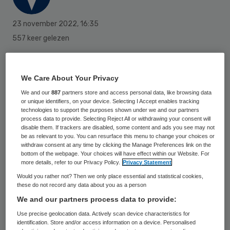
23 november 2022
,
16:35
557 keer gelezen
De problemen met de slaapapneu-
apparaten van Philips zorgen niet dat
We Care About Your Privacy
ziekenhuizen aarzelen om andere
We and our
887
partners store and access personal data, like browsing data
or unique identifiers, on your device. Selecting I Accept enables tracking
apparaten van het zorgtechnologiebedrijf
technologies to support the purposes shown under we and our partners
process data to provide. Selecting Reject All or withdrawing your consent will
te kopen. “We praten met veel klanten over
disable them. If trackers are disabled, some content and ads you see may not
oplossingen voor de grote problemen van de
be as relevant to you. You can resurface this menu to change your choices or
withdraw consent at any time by clicking the Manage Preferences link on the
zorg. Ik merk niets van twijfel”, laat het
bottom of the webpage. Your choices will have effect within our Website. For
more details, refer to our Privacy Policy.
Privacy Statement
hoofd van de Precision Diagnostics-tak van
Would you rather not? Then we only place essential and statistical cookies,
Philips Kees Wesdorp weten.
these do not record any data about you as a person
We and our partners process data to provide:
Use precise geolocation data. Actively scan device characteristics for
Die oplossingen bestaan uit innovaties die
identification. Store and/or access information on a device. Personalised