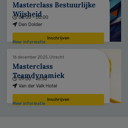
Masterclass Bestuurlijke
Wijsheid
00:00 - 00:00
Den Dolder
Inschrijven
Meer informatie
16 december 2025, Utrecht
Masterclass
Teamdynamiek
09:00 - 16:30
Van der Valk Hotel
Inschrijven
Meer informatie