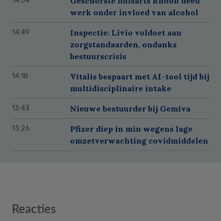
Geschorste huisarts Rhoon deed
14:54
werk onder invloed van alcohol
Inspectie: Livio voldoet aan
14:49
zorgstandaarden, ondanks
bestuurscrisis
Vitalis bespaart met AI-tool tijd bij
14:18
multidisciplinaire intake
Nieuwe bestuurder bij Gemiva
13:43
Pfizer diep in min wegens lage
13:26
omzetverwachting covidmiddelen
Reader
Reacties
Interactions