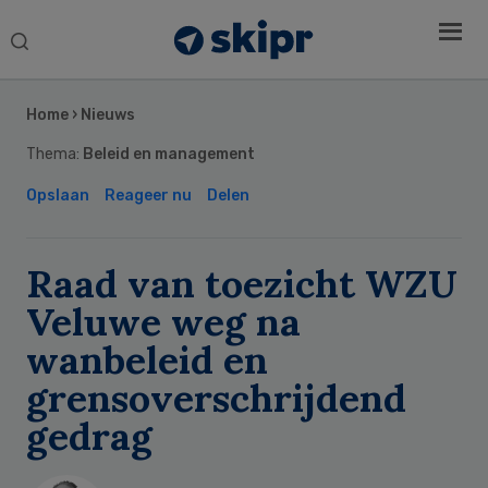
Search
this
Secondary
website
Sidebar
Home
›
Nieuws
Thema:
Beleid en management
Opslaan
Reageer nu
Delen
Raad van toezicht WZU
Veluwe weg na
wanbeleid en
grensoverschrijdend
gedrag