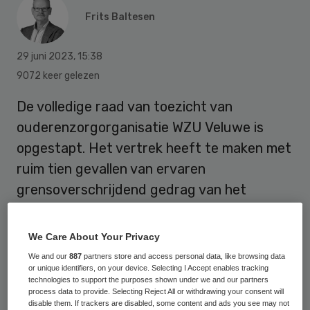
Frits Baltesen
29 juni 2023
,
15:38
9072 keer gelezen
De volledige raad van toezicht van
ouderenzorgorganisatie WZU Veluwe is
opgestapt. Het vertrek heeft te maken met
ruim tien gevallen van ervaren
grensoverschrijdend gedrag van het
management en financieel wanbeleid. Het
protestants-christelijke WZU Veluwe heeft
We Care About Your Privacy
1300 medewerkers voor de
We and our
887
partners store and access personal data, like browsing data
or unique identifiers, on your device. Selecting I Accept enables tracking
verpleeghuiszorg, thuiszorg en
technologies to support the purposes shown under we and our partners
dagbesteding op zeven locaties.
process data to provide. Selecting Reject All or withdrawing your consent will
disable them. If trackers are disabled, some content and ads you see may not