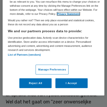
be as relevant to you. You can resurface this menu to change your choices or
withdraw consent at any time by clicking the Manage Preferences link on the
Bestuurder José Geertsema, die in
bottom of the webpage. Your choices will have effect within our Website. For
more details, refer to our Privacy Policy.
Privacy Statement
september 2022 werd aangesteld, raakte
Would you rather not? Then we only place essential and statistical cookies,
meteen op de hoogte van het
these do not record any data about you as a person
We and our partners process data to provide:
grensoverschrijdende gedrag. Ook zag ze
Use precise geolocation data. Actively scan device characteristics for
dat de vorige bestuurder en het
identification. Store and/or access information on a device. Personalised
management niet met elkaar
advertising and content, advertising and content measurement, audience
research and services development.
communiceerden. “Zorgprofessionals
List of Partners (vendors)
konden nergens heen met hun klachten
over het ervaren grensoverschrijdend
Manage Preferences
gedrag”, aldus Geertsema.
Reject All
I Accept
Geertsema zegt dat haar niet bekend is dat
er sprake was van fysiek seksueel geweld.
Wel dat het gaat om “zeer onwenselijke