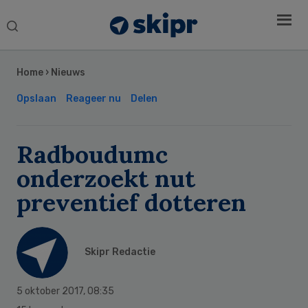
Search
this
Secondary
website
Sidebar
Home
›
Nieuws
Opslaan
Reageer nu
Delen
Radboudumc
onderzoekt nut
preventief dotteren
Skipr Redactie
5 oktober 2017
,
08:35