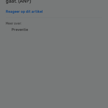
gaat. (ANP)
Reageer op dit artikel
Meer over:
Preventie
Primary
Sidebar