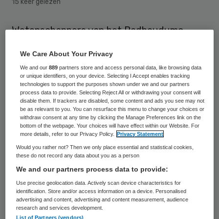
15 keer gelezen
Wetenschappers van het Radboudumc
gaan onderzoeken of preventief dotteren
We Care About Your Privacy
bij een acuut hartinfarct leidt tot minder
We and our
889
partners store and access personal data, like browsing data
sterfte en zorgkosten. Nu wordt alleen het
or unique identifiers, on your device. Selecting I Accept enables tracking
technologies to support the purposes shown under we and our partners
afgesloten bloedvat gedotterd als iemand
process data to provide. Selecting Reject All or withdrawing your consent will
disable them. If trackers are disabled, some content and ads you see may not
bij de cardioloog belandt met een infarct. In
be as relevant to you. You can resurface this menu to change your choices or
een later stadium worden ook de andere
withdraw consent at any time by clicking the Manage Preferences link on the
bottom of the webpage. Your choices will have effect within our Website. For
bloedvaten met vernauwingen gedaan.
more details, refer to our Privacy Policy.
Privacy Statement
Would you rather not? Then we only place essential and statistical cookies,
Volgens het universitair ziekenhuis
zijn er
these do not record any data about you as a person
We and our partners process data to provide:
aanwijzingen dat het beter is om bij een
Use precise geolocation data. Actively scan device characteristics for
acuut hartinfarct ook direct de bloedvaten
identification. Store and/or access information on a device. Personalised
met vernauwingen te dotteren. “Het kan
advertising and content, advertising and content measurement, audience
research and services development.
waarschijnlijk veel zorgkosten en met name
List of Partners (vendors)