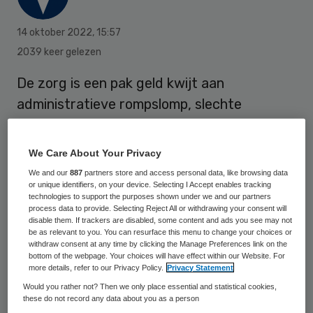
14 oktober 2022
,
15:57
2039 keer gelezen
De zorg is een pak geld kwijt aan
administratieve rompslomp, slechte
behandelingen waardoor mensen langer
kwakkelen, falende coördinatie die onder
We Care About Your Privacy
meer kan leiden tot overbehandeling,
We and our
887
partners store and access personal data, like browsing data
fraude en markten die de prijzen opdrijven,
or unique identifiers, on your device. Selecting I Accept enables tracking
technologies to support the purposes shown under we and our partners
kortom aan allemaal dingen waar de patiënt
process data to provide. Selecting Reject All or withdrawing your consent will
disable them. If trackers are disabled, some content and ads you see may not
in ieder geval niks aan heeft. En die dingen
be as relevant to you. You can resurface this menu to change your choices or
withdraw consent at any time by clicking the Manage Preferences link on the
hebben ook nog eens met elkaar te maken,
bottom of the webpage. Your choices will have effect within our Website. For
dus moeten ze volgens de onderzoekers
more details, refer to our Privacy Policy.
Privacy Statement
Would you rather not? Then we only place essential and statistical cookies,
ook samen worden aangepakt. Dat
these do not record any data about you as a person