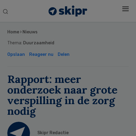
Search
this
Secondary
website
Sidebar
Home
›
Nieuws
Thema:
Duurzaamheid
Opslaan
Reageer nu
Delen
Rapport: meer
onderzoek naar grote
verspilling in de zorg
nodig
Skipr Redactie