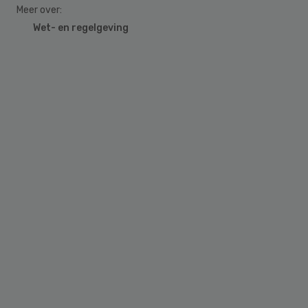
Meer over:
Wet- en regelgeving
Primary
Sidebar