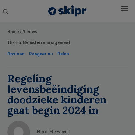
Search
this
Secondary
website
Sidebar
Home
›
Nieuws
Thema:
Beleid en management
Opslaan
Reageer nu
Delen
Regeling
levensbeëindiging
doodzieke kinderen
gaat begin 2024 in
Merel Flikweert