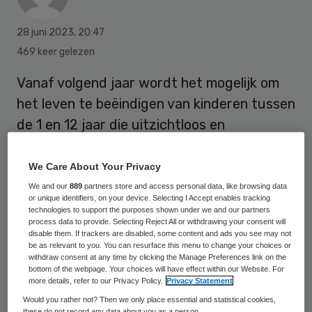
28 juni 2023
,
20:47
469 keer gelezen
Vanaf volgend jaar wordt het mogelijk om
het leven te beëindigen van kinderen tussen
de 1 en 12 jaar die uitzichtloos en
ondraaglijk lijden.
We Care About Your Privacy
We and our
889
partners store and access personal data, like browsing data
Naar verwachting gaat op 1 januari een
or unique identifiers, on your device. Selecting I Accept enables tracking
technologies to support the purposes shown under we and our partners
nieuwe regeling in van zorgminister Ernst
process data to provide. Selecting Reject All or withdrawing your consent will
Kuipers. De Tweede Kamer kan zich vinden
disable them. If trackers are disabled, some content and ads you see may not
be as relevant to you. You can resurface this menu to change your choices or
in het voorstel, bleek tijdens een debat
withdraw consent at any time by clicking the Manage Preferences link on the
bottom of the webpage. Your choices will have effect within our Website. For
over medisch-ethische kwesties.
more details, refer to our Privacy Policy.
Privacy Statement
Would you rather not? Then we only place essential and statistical cookies,
these do not record any data about you as a person