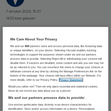
7 oktober 2022
,
15:31
1435 keer gelezen
Op 7 oktober is de Regionale
Samenwerkingsorganisatie (RSO) Zuid-
We Care About Your Privacy
Limburg van start gegaan, om de zorg van
We and our
889
partners store and access personal data, like browsing data
or unique identifiers, on your device. Selecting I Accept enables tracking
meerdere partijen beter op elkaar af te
technologies to support the purposes shown under we and our partners
stemmen. De organisatie wil vooral een
process data to provide. Selecting Reject All or withdrawing your consent will
disable them. If trackers are disabled, some content and ads you see may not
verbeterslag op het gebied van
be as relevant to you. You can resurface this menu to change your choices or
withdraw consent at any time by clicking the Manage Preferences link on the
gegevensuitwisseling maken.
bottom of the webpage. Your choices will have effect within our Website. For
more details, refer to our Privacy Policy.
Privacy Statement
Would you rather not? Then we only place essential and statistical cookies,
Dat meldt ziekenhuis Zuyderland op 7
these do not record any data about you as a person
We and our partners process data to provide:
oktober
. RSO Zuid-Limburg is een
Use precise geolocation data. Actively scan device characteristics for
samenwerking tussen Zuyderland, Maastro,
identification. Store and/or access information on a device. Personalised