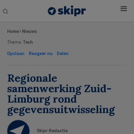
Search
this
Secondary
website
Sidebar
Home
›
Nieuws
Thema:
Tech
Opslaan
Reageer nu
Delen
Regionale
samenwerking Zuid-
Limburg rond
gegevensuitwisseling
Skipr Redactie