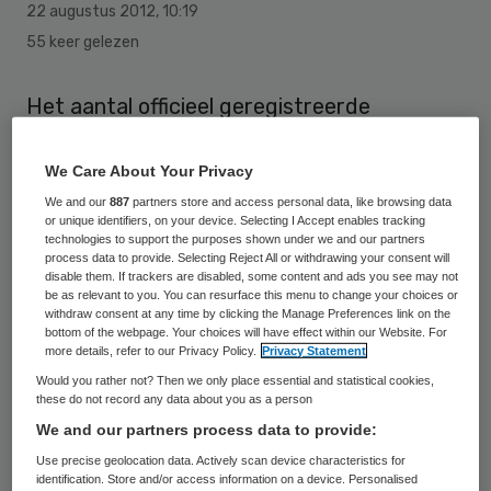
22 augustus 2012
,
10:19
55 keer gelezen
Het aantal officieel geregistreerde
verpleegkundig specialisten is gegroeid
naar 1500. Dit blijkt uit cijfers van de
We Care About Your Privacy
Registratiecommissie Specialismen
We and our
887
partners store and access personal data, like browsing data
or unique identifiers, on your device. Selecting I Accept enables tracking
Verpleegkunde (RSV).
technologies to support the purposes shown under we and our partners
process data to provide. Selecting Reject All or withdrawing your consent will
disable them. If trackers are disabled, some content and ads you see may not
RSV-voorzitter Lies Zuidema is verheugd
be as relevant to you. You can resurface this menu to change your choices or
withdraw consent at any time by clicking the Manage Preferences link on the
over de sterke groei van het aantal
bottom of the webpage. Your choices will have effect within our Website. For
more details, refer to our Privacy Policy.
Privacy Statement
verpleegkundig specialisten. “Dit nieuwe
Would you rather not? Then we only place essential and statistical cookies,
beroep verwerft in hoog tempo positie”,
these do not record any data about you as a person
aldus Zuidema. “Het aantal verpleegkundig
We and our partners process data to provide:
specialisten groeit steeds verder,
Use precise geolocation data. Actively scan device characteristics for
identification. Store and/or access information on a device. Personalised
aangezien het kabinet heeft besloten het