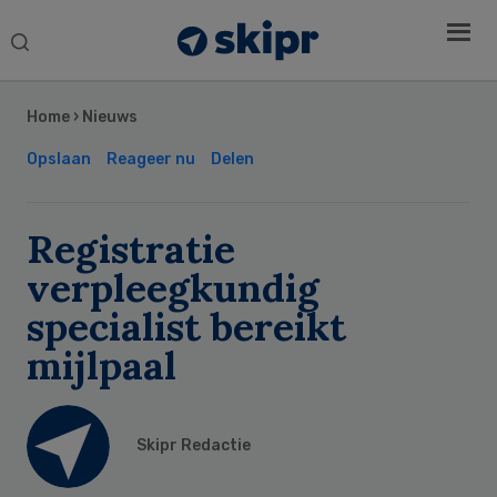
Search
this
Secondary
website
Sidebar
Home
›
Nieuws
Opslaan
Reageer nu
Delen
Registratie
verpleegkundig
specialist bereikt
mijlpaal
Skipr Redactie