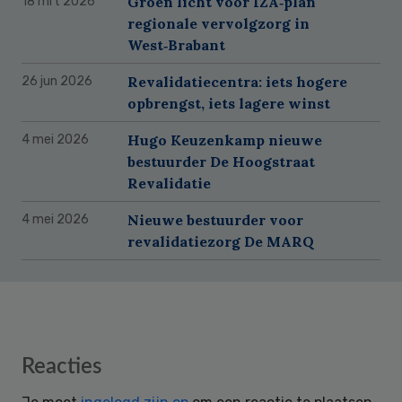
Groen licht voor IZA‑plan
18 mrt 2026
regionale vervolgzorg in
West‑Brabant
Revalidatiecentra: iets hogere
26 jun 2026
opbrengst, iets lagere winst
Hugo Keuzenkamp nieuwe
4 mei 2026
bestuurder De Hoogstraat
Revalidatie
Nieuwe bestuurder voor
4 mei 2026
revalidatiezorg De MARQ
Reader
Reacties
Interactions