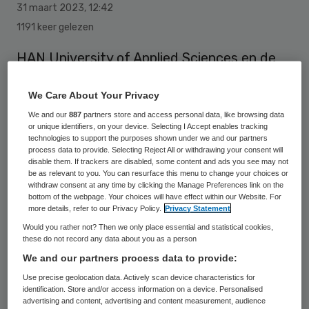
31 maart 2023
,
12:42
1191 keer gelezen
HAN University of Applied Sciences en de
Sint Maartenskliniek werken samen aan
We Care About Your Privacy
digitale innovaties in de revalidatiezorg. Dit
We and our
887
partners store and access personal data, like browsing data
doen zij in het nieuwe dubbellectoraat
or unique identifiers, on your device. Selecting I Accept enables tracking
digitale transformatie in de revalidatiezorg.
technologies to support the purposes shown under we and our partners
process data to provide. Selecting Reject All or withdrawing your consent will
disable them. If trackers are disabled, some content and ads you see may not
be as relevant to you. You can resurface this menu to change your choices or
withdraw consent at any time by clicking the Manage Preferences link on the
Binnen dit dubbellectoraat doen een lector
bottom of the webpage. Your choices will have effect within our Website. For
uit het gezondheidsdomein en uit het zorg-
more details, refer to our Privacy Policy.
Privacy Statement
economisch domein samen onderzoek naar
Would you rather not? Then we only place essential and statistical cookies,
these do not record any data about you as a person
technologische en sociale innovatie.
We and our partners process data to provide:
Use precise geolocation data. Actively scan device characteristics for
identification. Store and/or access information on a device. Personalised
Revalidatie op maat
advertising and content, advertising and content measurement, audience