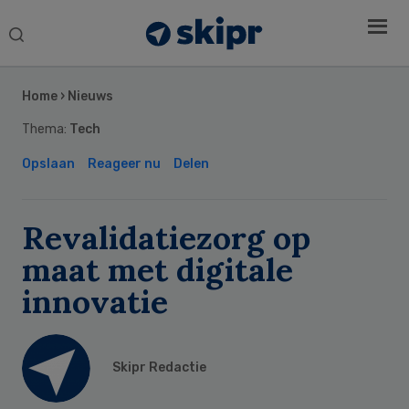
Search
this
Secondary
website
Sidebar
Home
›
Nieuws
Thema:
Tech
Opslaan
Reageer nu
Delen
Revalidatiezorg op
maat met digitale
innovatie
Skipr Redactie