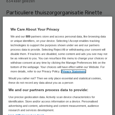
634 keer gelezen
Particuliere thuiszorgorganisatie Rinette
Zorg is per 1 oktober overgenomen door
Archipel. Dit maakten de beide organisaties
We Care About Your Privacy
afgelopen week bekend. Met de overname
We and our
889
partners store and access personal data, like browsing data
or unique identifiers, on your device. Selecting I Accept enables tracking
wil Archipel de thuiszorg in Eindhoven en
technologies to support the purposes shown under we and our partners
omgeving toekomstbestendig houden.
process data to provide. Selecting Reject All or withdrawing your consent will
disable them. If trackers are disabled, some content and ads you see may not
be as relevant to you. You can resurface this menu to change your choices or
withdraw consent at any time by clicking the Manage Preferences link on the
bottom of the webpage. Your choices will have effect within our Website. For
Rinette is financieel gezond, en was op zoek
more details, refer to our Privacy Policy.
Privacy Statement
naar een samenwerkingspartner die ook
Would you rather not? Then we only place essential and statistical cookies,
these do not record any data about you as a person
financieel gezond is en goed is voor haar
We and our partners process data to provide:
medewerkers en heeft deze gevonden in
Use precise geolocation data. Actively scan device characteristics for
Archipel. Rinette Zorg blijft een eigen
identification. Store and/or access information on a device. Personalised
advertising and content, advertising and content measurement, audience
entiteit binnen Archipel en zal naast
research and services development.