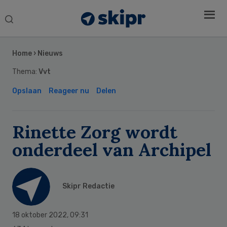
Search
this
Secondary
website
Sidebar
Home
›
Nieuws
Thema:
Vvt
Opslaan
Reageer nu
Delen
Rinette Zorg wordt
onderdeel van Archipel
Skipr Redactie
18 oktober 2022
,
09:31