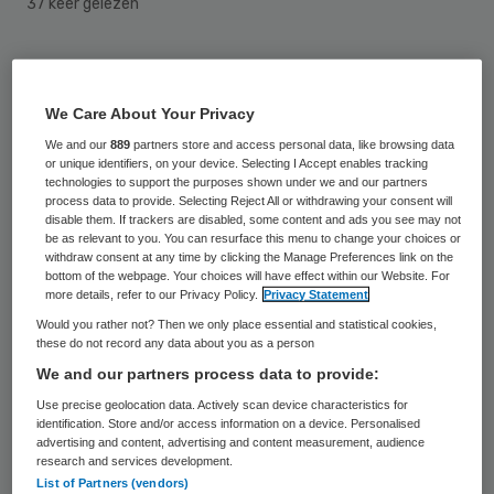
37 keer gelezen
Marjolein ten Kroode is door de
toezichthouders van ggz-organisatie
We Care About Your Privacy
Rivierduinen benoemd tot lid van de raad
We and our
889
partners store and access personal data, like browsing data
van bestuur. Vanaf 1 november volgt Ten
or unique identifiers, on your device. Selecting I Accept enables tracking
technologies to support the purposes shown under we and our partners
Kroode Jan Bastiaansen op.
process data to provide. Selecting Reject All or withdrawing your consent will
disable them. If trackers are disabled, some content and ads you see may not
be as relevant to you. You can resurface this menu to change your choices or
withdraw consent at any time by clicking the Manage Preferences link on the
Loopbaan Ten Kroode
bottom of the webpage. Your choices will have effect within our Website. For
more details, refer to our Privacy Policy.
Privacy Statement
Bastiaansen gaat in september met
Would you rather not? Then we only place essential and statistical cookies,
these do not record any data about you as a person
vervroegd pensioen. Ten Kroode is vice-
We and our partners process data to provide:
voorzitter van de
Sociale Verzekeringsbank
.
Use precise geolocation data. Actively scan device characteristics for
Zij is verantwoordelijk voor de portefeuille
identification. Store and/or access information on a device. Personalised
advertising and content, advertising and content measurement, audience
dienstverlening. Zij doceert daarnaast bij
research and services development.
List of Partners (vendors)
het interuniversitair opleidingscentrum