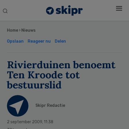
Search
this
Secondary
website
Sidebar
Home
›
Nieuws
Opslaan
Reageer nu
Delen
Rivierduinen benoemt
Ten Kroode tot
bestuurslid
Skipr Redactie
2 september 2009
,
11:38