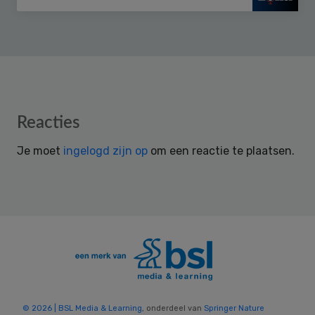
Reader
Reacties
Interactions
Je moet
ingelogd zijn op
om een reactie te plaatsen.
© 2026 | BSL Media & Learning
, onderdeel van
Springer Nature