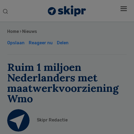
Search
this
Secondary
website
Sidebar
Home
›
Nieuws
Opslaan
Reageer nu
Delen
Ruim 1 miljoen
Nederlanders met
maatwerkvoorziening
Wmo
Skipr Redactie