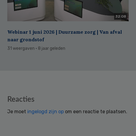
32:08
Webinar 1 juni 2026 | Duurzame zorg | Van afval
naar grondstof
31 weergaven
· 8 jaar geleden
Reader
Reacties
Interactions
Je moet
ingelogd zijn op
om een reactie te plaatsen.