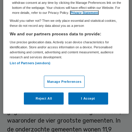
withdraw consent at any time by clicking the Manage Preferences link on the
begeleiding of een aanpassing aan de
bottom of the webpage. Your choices will have effect within our Website. For
more details, refer to our Privacy Policy.
Privacy Statement
woning. Algemene of vrij toegankelijke
Would you rather not? Then we only place essential and statistical cookies,
voorzieningen op het gebied van de Wmo
these do not record any data about you as a person
zijn in het CBS-onderzoek buiten
We and our partners process data to provide:
beschouwing gelaten.
Use precise geolocation data. Actively scan device characteristics for
identification. Store and/or access information on a device. Personalised
advertising and content, advertising and content measurement, audience
Het is volgens het CBS de eerste keer dat
research and services development.
List of Partners (vendors)
genoeg gemeenten informatie hebben
aangeleverd om een betrouwbare schatting
Manage Preferences
te kunnen maken van het aantal cliënten
met Wmo-maatwerkvoorzieningen in
Reject All
I Accept
Nederland. De schatting is gebaseerd op
gegevens van 243 van de 390 gemeenten,
waaronder de vier grootste gemeenten. In
de onderzochte gemeenten wonen 11,9