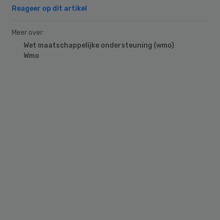
Reageer op dit artikel
Meer over:
Wet maatschappelijke ondersteuning (wmo)
Wmo
Primary
Sidebar