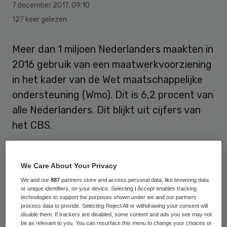
7 december 2017
,
09:10
127 keer gelezen
Meer dan 1 miljoen Nederlanders maakten in
2016 gebruik van een maatwerkvoorziening
in het kader van de Wet maatschappelijke
ondersteuning (Wmo). Dit is 6,2 procent van
alle Nederlanders. Dit blijkt uit cijfers van
het CBS.
Wmo-maatwerkvoorzieningen zijn
voorzieningen die op basis van een
We Care About Your Privacy
gemeentelijk besluit worden verstrekt en
We and our
887
partners store and access personal data, like browsing data
or unique identifiers, on your device. Selecting I Accept enables tracking
zijn afgestemd op de behoeften en
technologies to support the purposes shown under we and our partners
process data to provide. Selecting Reject All or withdrawing your consent will
omstandigheden van de gebruiker. Het
disable them. If trackers are disabled, some content and ads you see may not
be as relevant to you. You can resurface this menu to change your choices or
betreft bijvoorbeeld persoonlijke