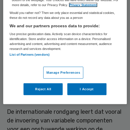
more details, refer to our Privacy Policy.
Privacy Statement
Nederland verdienen zorgbestuurders
Would you rather not? Then we only place essential and statistical cookies,
gemiddeld tussen de 140 en 180 duizend
these do not record any data about you as a person
euro. Deze gemiddelden vormen overigens
We and our partners process data to provide:
geen zuivere afspiegeling van de feitelijke
Use precise geolocation data. Actively scan device characteristics for
identification. Store and/or access information on a device. Personalised
inkomenspositie. Gecorrigeerd voor
advertising and content, advertising and content measurement, audience
research and services development.
koopkracht en de relatieve omvang van de
List of Partners (vendors)
instelling springen Nederlandse
zorgbestuurders er gunstig uit ten
Manage Preferences
opzichte van hun buitenlandse collega’s.
Reject All
I Accept
Prestatiebeloning
De internationale rondgang leert dat vooral
de invoering van variabele componenten
voor een opstuwende werking op de