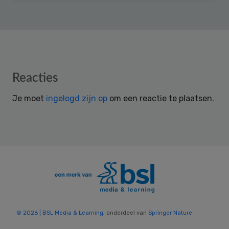
Reader
Reacties
Interactions
Je moet
ingelogd zijn op
om een reactie te plaatsen.
© 2026 | BSL Media & Learning
, onderdeel van
Springer Nature