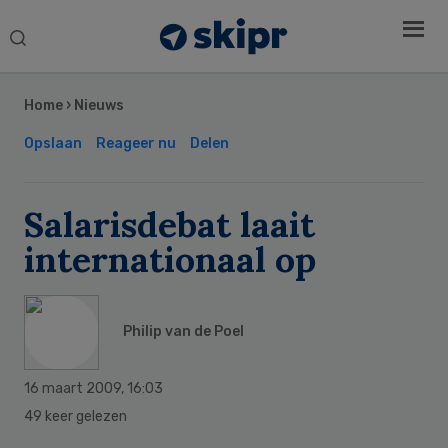
Search
this
Secondary
website
Sidebar
Home
›
Nieuws
Opslaan
Reageer nu
Delen
Salarisdebat laait
internationaal op
Philip van de Poel
16 maart 2009
,
16:03
49 keer gelezen