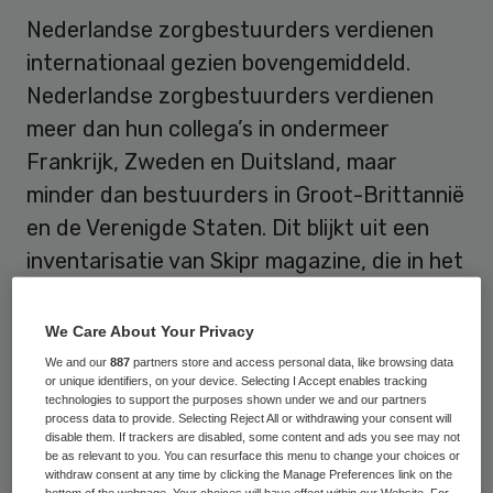
Nederlandse zorgbestuurders verdienen
internationaal gezien bovengemiddeld.
Nederlandse zorgbestuurders verdienen
meer dan hun collega’s in ondermeer
Frankrijk, Zweden en Duitsland, maar
minder dan bestuurders in Groot-Brittannië
en de Verenigde Staten. Dit blijkt uit een
inventarisatie van Skipr magazine, die in het
aprilnummer verschijnt.Het internationale
beloningslijstje wordt met een gemiddeld
We Care About Your Privacy
jaarinkomen van tussen de 350 en 500
We and our
887
partners store and access personal data, like browsing data
or unique identifiers, on your device. Selecting I Accept enables tracking
duizend euro aangevoerd door de
technologies to support the purposes shown under we and our partners
process data to provide. Selecting Reject All or withdrawing your consent will
Verenigde Staten, gevolgd door Noorwegen
disable them. If trackers are disabled, some content and ads you see may not
(190 tot 220 duizend euro) en Groot-
be as relevant to you. You can resurface this menu to change your choices or
withdraw consent at any time by clicking the Manage Preferences link on the
Brittannië (170 tot 200 duizend euro). In
bottom of the webpage. Your choices will have effect within our Website. For