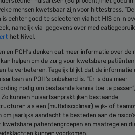
ndersteuner huisartsen (50 procent) niet goed in
elke mensen kwetsbaar zijn voor hittestress. “D
 is echter goed te selecteren via het HIS en in o
eek, namelijk via gegevens over medicatiegebruik
eert
het Nivel.
n en POH’s denken dat meer informatie over de ri
 kan helpen om de zorg voor kwetsbare patiënten 
en te verbeteren. Tegelijk blijkt dat de informatie d
huisartsen en POH’s onbekend is. “Er is dus meer
rding nodig om bestaande kennis toe te passen”,
l. Zo kunnen huisartsenpraktijken bestaande
ructuren als een (multidisciplinair) wijk- of team
 om jaarlijks aandacht te besteden aan de risico’
or kwetsbare patiëntengroepen en maatregelen di
idsklachten kunnen voorkomen.