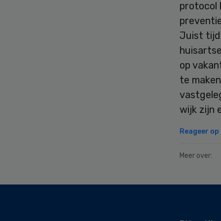
protocol 
preventi
Juist tij
huisartse
op vakan
te maken 
vastgele
wijk zijn 
Reageer op d
Meer over:
Secondary
Sidebar