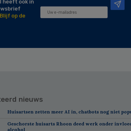
l heeft ook in
uwsbrief
Blijf op de
teerd nieuws
Huisartsen zetten meer AI in, chatbots nog niet pop
Geschorste huisarts Rhoon deed werk onder invloe
alcohol