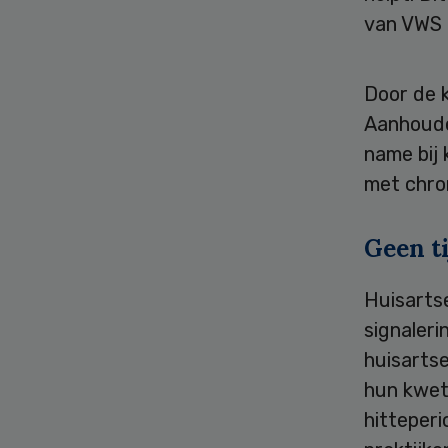
van VWS i
Door de 
Aanhoude
name bij
met chro
Geen ti
Huisartse
signaleri
huisartse
hun kwet
hitteperi