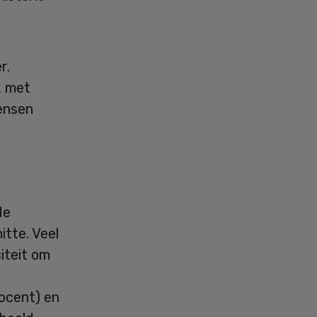
r.
, met
ensen
de
itte. Veel
iteit om
rocent) en