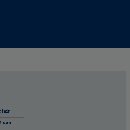
ulair
d van