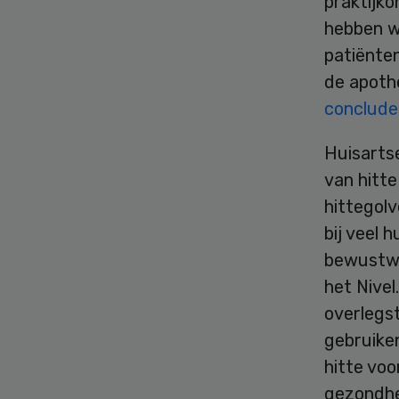
praktijko
hebben w
patiënten
de apoth
conclud
Huisartse
van hitte
hittegolv
bij veel 
bewustwo
het Nive
overlegst
gebruiken
hitte vo
gezondhe