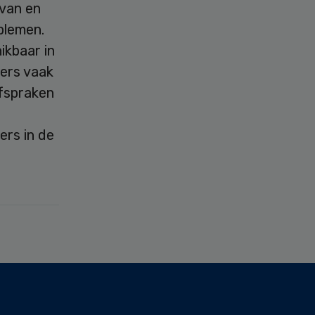
 van en
blemen.
ikbaar in
gers vaak
afspraken
ers in de