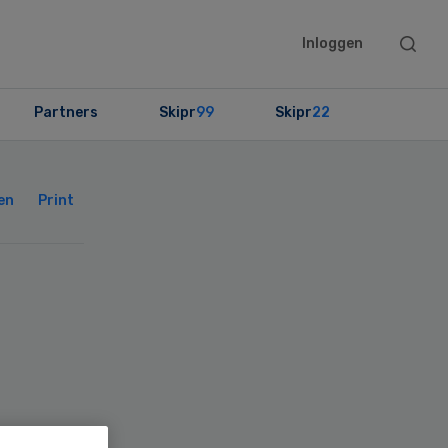
Searc
Inloggen
this
websit
Partners
Skipr
99
Skipr
22
Primary
Sidebar
en
Print