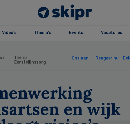
Video’s
Thema’s
Events
Vacatures
ws
Thema:
Opslaan
Reageer nu
Del
Eerstelijnszorg
menwerking
sartsen en wijk
laagt risico’s