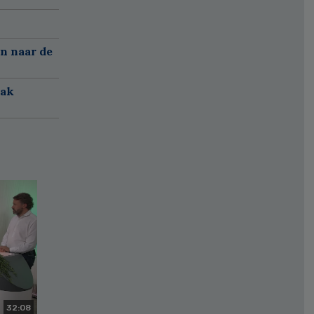
n naar de
aak
32:08