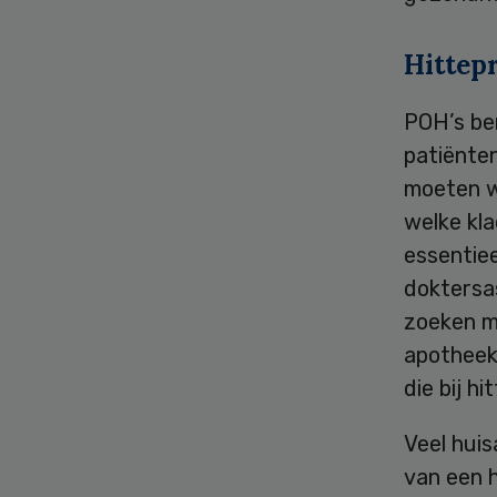
Hittep
POH’s be
patiënten
moeten w
welke kla
essentiee
doktersa
zoeken me
apotheek
die bij h
Veel huis
van een h