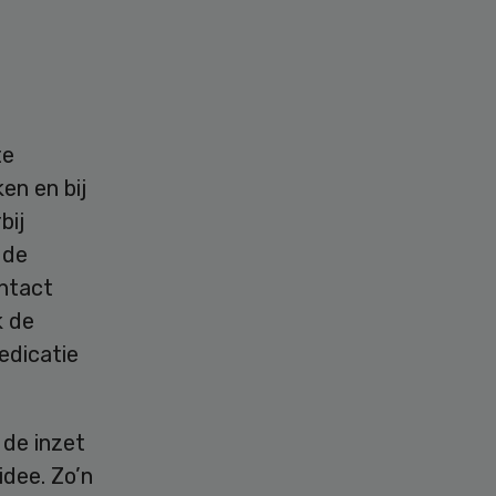
te
en en bij
bij
 de
ntact
k de
edicatie
 de inzet
idee. Zo’n