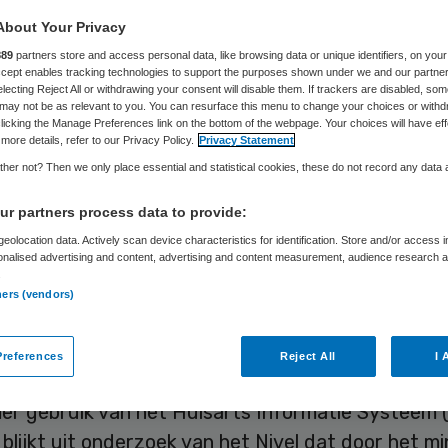
tsbare patiënt b
About Your Privacy
889
partners store and access personal data, like browsing data or unique identifiers, on your
tegolf
Accept enables tracking technologies to support the purposes shown under we and our partne
electing Reject All or withdrawing your consent will disable them. If trackers are disabled, so
may not be as relevant to you. You can resurface this menu to change your choices or withd
licking the Manage Preferences link on the bottom of the webpage. Your choices will have eff
more details, refer to our Privacy Policy.
Privacy Statement
her not? Then we only place essential and statistical cookies, these do not record any data
Laura van Elst
13 juni 2023
,
13:15
498 keer gelezen
r partners process data to provide:
eolocation data. Actively scan device characteristics for identification. Store and/or access 
enpraktijken hebben patiëntengroepen die extra r
onalised advertising and content, advertising and content measurement, audience research 
.
 aanhoudende hitte onvoldoende in beeld. De zorg
ners (vendors)
tsbare patiënten kan worden verbeterd door inf
isico’s van hitte en de te nemen maatregelen bete
references
Reject All
I 
 patiënten, mantelzorgers en zorgverleners in de
mer gebruik van het Huisarts Informatie Systeem 
t blijkt uit onderzoek van het Nivel dat door het mi