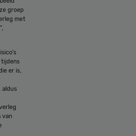
 beeld
eze groep
verleg met
”,
sico’s
tijdens
ie er is,
 aldus
overleg
s van
e