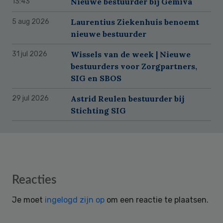
Nieuwe bestuurder bij Gemiva
13:43
Laurentius Ziekenhuis benoemt
5 aug 2026
nieuwe bestuurder
Wissels van de week | Nieuwe
31 jul 2026
bestuurders voor Zorgpartners,
SIG en SBOS
Astrid Reulen bestuurder bij
29 jul 2026
Stichting SIG
Reader
Reacties
Interactions
Je moet
ingelogd zijn op
om een reactie te plaatsen.