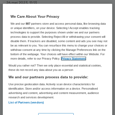
26 mei 2023
,
11:13
536 keer gelezen
We Care About Your Privacy
Sandra Roso Sanchez zal vanaf 1 juli de rol
We and our
887
partners store and access personal data, like browsing data
van directeur op haar nemen bij
or unique identifiers, on your device. Selecting I Accept enables tracking
technologies to support the purposes shown under we and our partners
werkgeversorganisatie
process data to provide. Selecting Reject All or withdrawing your consent will
disable them. If trackers are disabled, some content and ads you see may not
deRotterdamseZorg.
be as relevant to you. You can resurface this menu to change your choices or
withdraw consent at any time by clicking the Manage Preferences link on the
bottom of the webpage. Your choices will have effect within our Website. For
more details, refer to our Privacy Policy.
Privacy Statement
Roso Sanchez volgt Jacqueline Stuurstraat
Would you rather not? Then we only place essential and statistical cookies,
op. Zij nam eerder dit jaar afscheid van de
these do not record any data about you as a person
We and our partners process data to provide:
organisatie.
Use precise geolocation data. Actively scan device characteristics for
identification. Store and/or access information on a device. Personalised
Werkervaring
advertising and content, advertising and content measurement, audience
research and services development.
List of Partners (vendors)
Sandra Roso Sanchez was de laatste jaren