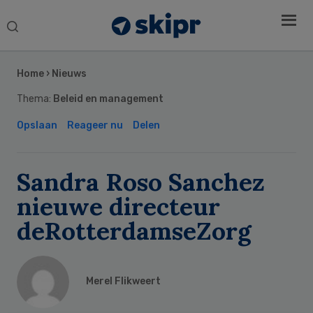
Search
this
Secondary
website
Sidebar
Home
›
Nieuws
Thema:
Beleid en management
Opslaan
Reageer nu
Delen
Sandra Roso Sanchez
nieuwe directeur
deRotterdamseZorg
Merel Flikweert