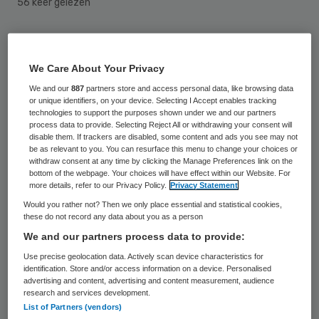
56 keer gelezen
Een Britse man die door een fout van het
ziekenhuis ten onrechte is besneden, krijgt
We Care About Your Privacy
een schadevergoeding van 20.000 pond
We and our
887
partners store and access personal data, like browsing data
or unique identifiers, on your device. Selecting I Accept enables tracking
(bijna 22.000 euro). Het ziekenhuis zegt de
technologies to support the purposes shown under we and our partners
process data to provide. Selecting Reject All or withdrawing your consent will
blunder enorm te betreuren, bericht de
disable them. If trackers are disabled, some content and ads you see may not
BBC.
be as relevant to you. You can resurface this menu to change your choices or
withdraw consent at any time by clicking the Manage Preferences link on the
bottom of the webpage. Your choices will have effect within our Website. For
De 70-jarige Terry Brazier had vorig jaar
more details, refer to our Privacy Policy.
Privacy Statement
eigenlijk een ingreep aan zijn blaas moeten
Would you rather not? Then we only place essential and statistical cookies,
these do not record any data about you as a person
ondergaan in het Leicester Royal Infirmary.
We and our partners process data to provide:
Hij lag na de ingreep zo’n twee uur te
Use precise geolocation data. Actively scan device characteristics for
wachten tot iemand hem kwam informeren
identification. Store and/or access information on a device. Personalised
advertising and content, advertising and content measurement, audience
over de vergissing. De man kreeg naar eigen
research and services development.
List of Partners (vendors)
zeggen de mededeling “sorry, we hebben u