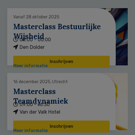
Vanaf 28 oktober 2025
Masterclass Bestuurlijke
Wijsheid
00:00 - 00:00
Den Dolder
Inschrijven
Meer informatie
16 december 2025, Utrecht
Masterclass
Teamdynamiek
09:00 - 16:30
Van der Valk Hotel
Inschrijven
Meer informatie