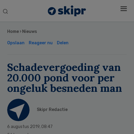
Search
this
Secondary
website
Sidebar
Home
›
Nieuws
Opslaan
Reageer nu
Delen
Schadevergoeding van
20.000 pond voor per
ongeluk besneden man
Skipr Redactie
6 augustus 2019
,
08:47