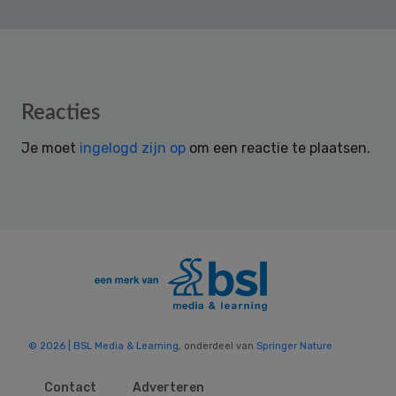
Reader
Reacties
Interactions
Je moet
ingelogd zijn op
om een reactie te plaatsen.
© 2026 | BSL Media & Learning
, onderdeel van
Springer Nature
Contact
Adverteren