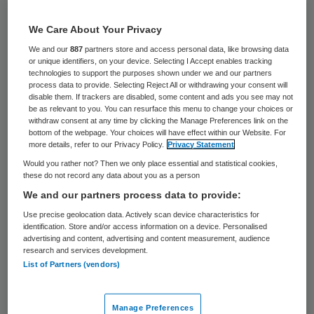
Gruwelijkheden zoals de moord van de
We Care About Your Privacy
vrouw in het verpleeghuis in Puttershoek
We and our
887
partners store and access personal data, like browsing data
door een verzorgende zijn niet te
or unique identifiers, on your device. Selecting I Accept enables tracking
technologies to support the purposes shown under we and our partners
voorkomen door een strengere screening
process data to provide. Selecting Reject All or withdrawing your consent will
disable them. If trackers are disabled, some content and ads you see may not
van zorgmedewerkers. “De enige manier om
be as relevant to you. You can resurface this menu to change your choices or
zoiets te voorkomen is alle handelingen door
withdraw consent at any time by clicking the Manage Preferences link on the
bottom of the webpage. Your choices will have effect within our Website. For
twee mensen te laten doen, die elkaar
more details, refer to our Privacy Policy.
Privacy Statement
controleren. Maar dan wordt de zorg
Would you rather not? Then we only place essential and statistical cookies,
these do not record any data about you as a person
onbetaalbaar. Er is nu al een enorm tekort
We and our partners process data to provide:
aan personeel”, zegt een woordvoerder van
Use precise geolocation data. Actively scan device characteristics for
de Patiëntenfederatie Nederland.
identification. Store and/or access information on a device. Personalised
advertising and content, advertising and content measurement, audience
research and services development.
Iedereen die in de zorg werkt moet een
List of Partners (vendors)
Verklaring Omtrent Gedrag (VOG) kunnen
overleggen. Zo’n verklaring wordt alleen
Manage Preferences