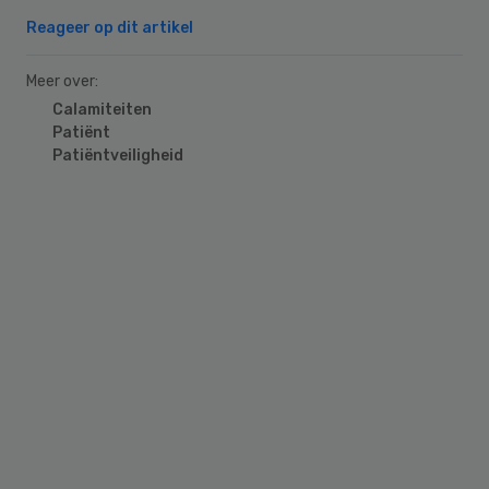
Reageer op dit artikel
Meer over:
Calamiteiten
Patiënt
Patiëntveiligheid
Primary
Sidebar