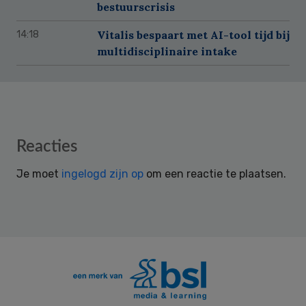
bestuurscrisis
Vitalis bespaart met AI-tool tijd bij
14:18
multidisciplinaire intake
Reader
Reacties
Interactions
Je moet
ingelogd zijn op
om een reactie te plaatsen.