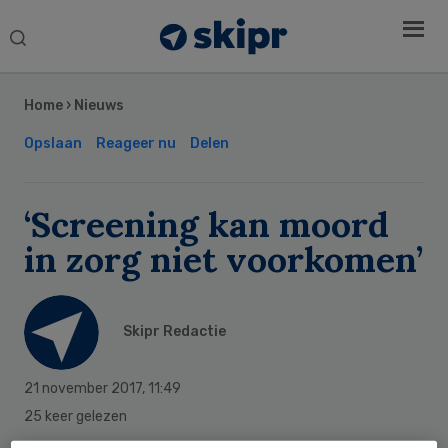
Search
this
Secondary
website
Sidebar
Home
›
Nieuws
Opslaan
Reageer nu
Delen
‘Screening kan moord
in zorg niet voorkomen’
Skipr Redactie
21 november 2017
,
11:49
25 keer gelezen