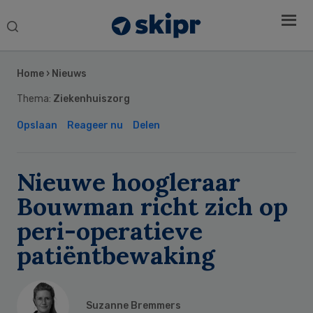
Search
this
Secondary
website
Sidebar
Home
›
Nieuws
Thema:
Ziekenhuiszorg
Opslaan
Reageer nu
Delen
Nieuwe hoogleraar
Bouwman richt zich op
peri-operatieve
patiëntbewaking
Suzanne Bremmers