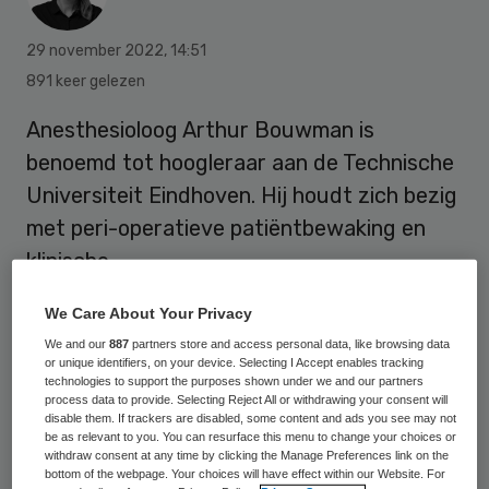
29 november 2022
,
14:51
891 keer gelezen
Anesthesioloog Arthur Bouwman is
benoemd tot hoogleraar aan de Technische
Universiteit Eindhoven. Hij houdt zich bezig
met peri-operatieve patiëntbewaking en
klinische
beslissingsondersteuning. Momenteel
We Care About Your Privacy
ontwikkelt Bouwman een slimme camera die
We and our
887
partners store and access personal data, like browsing data
patiënten continu en automatisch monitort
or unique identifiers, on your device. Selecting I Accept enables tracking
technologies to support the purposes shown under we and our partners
na een operatie.
process data to provide. Selecting Reject All or withdrawing your consent will
disable them. If trackers are disabled, some content and ads you see may not
be as relevant to you. You can resurface this menu to change your choices or
withdraw consent at any time by clicking the Manage Preferences link on the
De camera spot subtiele veranderingen in
bottom of the webpage. Your choices will have effect within our Website. For