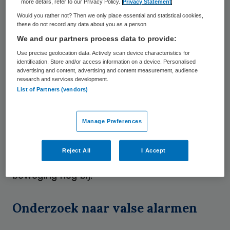
more details, refer to our Privacy Policy.
Privacy Statement
het gezicht of borst die kunnen wijzen op
Would you rather not? Then we only place essential and statistical cookies,
mogelijke complicaties na een operatie.
these do not record any data about you as a person
Ongeveer 40 procent van de complicaties
We and our partners process data to provide:
en onverwachte overlijdens vindt plaats op
Use precise geolocation data. Actively scan device characteristics for
identification. Store and/or access information on a device. Personalised
een gewone verpleegafdeling. “We denken
advertising and content, advertising and content measurement, audience
research and services development.
met technologie, zoals de slimme camera,
List of Partners (vendors)
complicaties en onverwachte overlijdens
terug te dringen”, zegt Bouwman. “Op dit
Manage Preferences
moment kunnen we zo al op afstand de
hartslag van een patiënt monitoren. Daar
Reject All
I Accept
komt de ademhaling, temperatuur,
beweging nog bij.”
Onderzoek naar valse alarmen