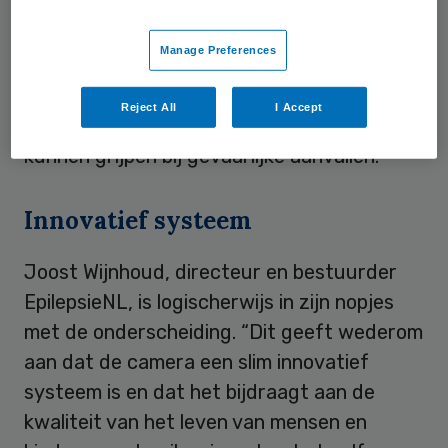
van te maken zonder apparaten en draden
aan te brengen. Aangezien de toepassing
Manage Preferences
veelal ’s nachts wordt gebruikt en vaak bij
kinderen, is dat een groot voordeel. De
Reject All
I Accept
camera dient als alarmsysteem om in te
kunnen grijpen bij gevaarlijke aanvallen.
Innovatief systeem
Joost Wijnhoud, directeur en bestuurder
EpilepsieNL, is logischerwijs in zijn nopjes
met de onderscheiding. “Dit geeft wederom
aan dat de camera een slim innovatief
systeem is en dat het bijdraagt aan de
kwaliteit van het leven van mensen en