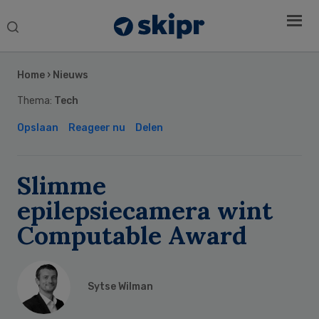
Search
this
Secondary
website
Sidebar
Home
›
Nieuws
Thema:
Tech
Opslaan
Reageer nu
Delen
Slimme
epilepsiecamera wint
Computable Award
Sytse Wilman