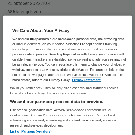
25 oktober 2022
,
10:41
685 keer gelezen
Een camera die helpt gevaarlijke aanvallen
We Care About Your Privacy
van epilepsie te detecteren, heeft een
We and our
889
partners store and access personal data, like browsing data
Computable Award gewonnen. De
or unique identifiers, on your device. Selecting I Accept enables tracking
technologies to support the purposes shown under we and our partners
uitvinding kreeg de prijs in de categorie
process data to provide. Selecting Reject All or withdrawing your consent will
disable them. If trackers are disabled, some content and ads you see may not
Digitale Innovatie.
be as relevant to you. You can resurface this menu to change your choices or
withdraw consent at any time by clicking the Manage Preferences link on the
bottom of the webpage. Your choices will have effect within our Website. For
more details, refer to our Privacy Policy.
Privacy Statement
De epilepsiecamera is ontwikkeld door een
Would you rather not? Then we only place essential and statistical cookies,
consortium, waar onder andere EpilepsieNL
these do not record any data about you as a person
en UMC Utrecht deel van uitmaken. Het
We and our partners process data to provide:
onderliggende algoritme om epileptische
Use precise geolocation data. Actively scan device characteristics for
identification. Store and/or access information on a device. Personalised
aanvallen te herkennen bestond al langer.
advertising and content, advertising and content measurement, audience
research and services development.
De camera maakt het mogelijk daar gebruik
List of Partners (vendors)