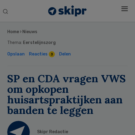
Search
this
Secondary
website
Sidebar
Home
›
Nieuws
Thema:
Eerstelijnszorg
Opslaan
Reacties
Delen
3
SP en CDA vragen VWS
om opkopen
huisartspraktijken aan
banden te leggen
Skipr Redactie