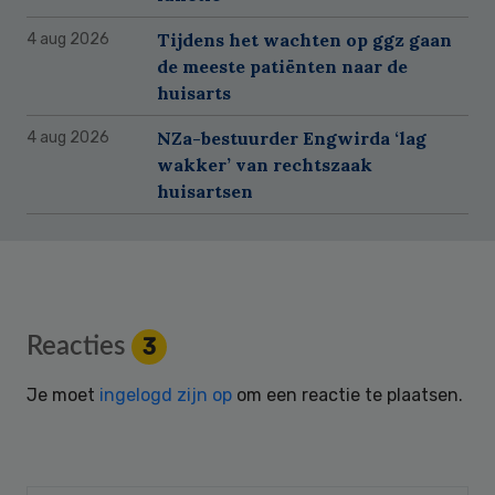
Tijdens het wachten op ggz gaan
4 aug 2026
de meeste patiënten naar de
huisarts
NZa-bestuurder Engwirda ‘lag
4 aug 2026
wakker’ van rechtszaak
huisartsen
Reader
Reacties
3
Interactions
Je moet
ingelogd zijn op
om een reactie te plaatsen.