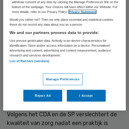
de meerwaarde van een bedrijf boven op de
withdraw consent at any time by clicking the Manage Preferences link on the
bottom of the webpage. Your choices will have effect within our Website. For
reguliere prijs van alle bezittingen. Bij een
more details, refer to our Privacy Policy.
Privacy Statement
overname betaalt een overnemende partij
Would you rather not? Then we only place essential and statistical cookies,
these do not record any data about you as a person
dit bijvoorbeeld als men vindt dat een
We and our partners process data to provide:
bedrijf meer waard is dan alleen de som van
Use precise geolocation data. Actively scan device characteristics for
die bezittingen. In de praktijk betekent dit
identification. Store and/or access information on a device. Personalised
advertising and content, advertising and content measurement, audience
dat commerciële ketens simpelweg meer
research and services development.
List of Partners (vendors)
bieden voor huisartsenpraktijken dan
beginnende huisartsen die mogelijk ook de
Manage Preferences
praktijk zouden willen voortzetten.
Reject All
I Accept
Kwaliteit
Volgens het CDA en de SP verslechtert de
kwaliteit van zorg nadat een praktijk is