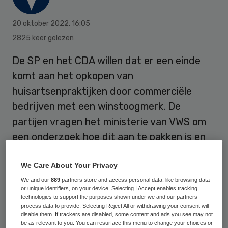
20 oktober 2022
,
16:05
2825 keer gelezen
De SP en het CDA willen dat er een einde
komt aan het opkopen van
huisartsenpraktijken door commerciële
bedrijven met een winstoogmerk. De
partijen vragen het ministerie van VWS om
een onderzoek hoe dit aan te pakken is en
of er een wettelijk verbod kan komen op het
betalen van goodwill bij
We Care About Your Privacy
huisartsenpraktijken.
We and our
889
partners store and access personal data, like browsing data
or unique identifiers, on your device. Selecting I Accept enables tracking
technologies to support the purposes shown under we and our partners
process data to provide. Selecting Reject All or withdrawing your consent will
disable them. If trackers are disabled, some content and ads you see may not
Goodwill is een boekhoudkundige term voor
be as relevant to you. You can resurface this menu to change your choices or