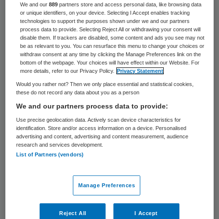
48 keer gelezen
We and our
889
partners store and access personal data, like browsing data
or unique identifiers, on your device. Selecting I Accept enables tracking
technologies to support the purposes shown under we and our partners
De Vereniging van Nederlandse Gemeenten
process data to provide. Selecting Reject All or withdrawing your consent will
disable them. If trackers are disabled, some content and ads you see may not
(VNG) moet onder geen beding akkoord
be as relevant to you. You can resurface this menu to change your choices or
withdraw consent at any time by clicking the Manage Preferences link on the
gaan met een bezuiniging van 200 miljoen
bottom of the webpage. Your choices will have effect within our Website. For
more details, refer to our Privacy Policy.
Privacy Statement
euro op huishoudelijke hulp, vindt de SP.
Would you rather not? Then we only place essential and statistical cookies,
Tweede Kamerlid Henk van Gervenis van
these do not record any data about you as a person
mening dat het kabinet woordbreuk pleegt
We and our partners process data to provide:
door zo fors te bezuinigen.
Use precise geolocation data. Actively scan device characteristics for
identification. Store and/or access information on a device. Personalised
advertising and content, advertising and content measurement, audience
research and services development.
Puinhoop van Klink
List of Partners (vendors)
Binnenlandse Zaken wil 150 miljoen euro
Manage Preferences
besparen
op de thuiszorg en 50 miljoen
door meer efficiency binnen de Wmo. Van
Reject All
I Accept
Gerven stelt op de
site van de SP
: “Het zou