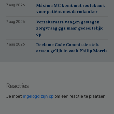
Máxima MC komt met routekaart
7 aug 2026
voor patiënt met darmkanker
Verzekeraars vangen gestegen
7 aug 2026
zorgvraag ggz maar gedeeltelijk
op
Reclame Code Commissie stelt
7 aug 2026
artsen gelijk in zaak Philip Morris
Reader
Reacties
Interactions
Je moet
ingelogd zijn op
om een reactie te plaatsen.