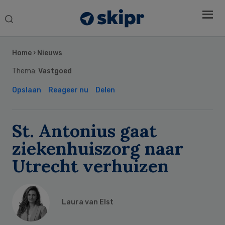
Search
this
Secondary
website
Sidebar
Home
›
Nieuws
Thema:
Vastgoed
Opslaan
Reageer nu
Delen
St. Antonius gaat
ziekenhuiszorg naar
Utrecht verhuizen
Laura van Elst