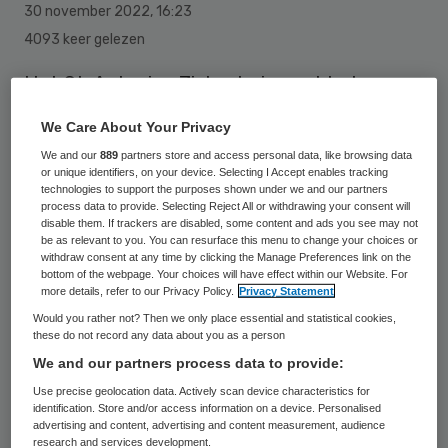
30 november 2022
,
16:23
4093 keer gelezen
Het St. Antonius Ziekenhuis gaat het
grootste deel van de ziekenhuisfuncties in
We Care About Your Privacy
Nieuwegein en Utrecht in Utrecht
We and our
889
partners store and access personal data, like browsing data
concentreren. Daarmee wil het ziekenhuis
or unique identifiers, on your device. Selecting I Accept enables tracking
technologies to support the purposes shown under we and our partners
haar zorg betaalbaar en toegankelijk
process data to provide. Selecting Reject All or withdrawing your consent will
disable them. If trackers are disabled, some content and ads you see may not
houden. In 2035 moeten de plannen
be as relevant to you. You can resurface this menu to change your choices or
withdraw consent at any time by clicking the Manage Preferences link on the
gerealiseerd zijn.
bottom of the webpage. Your choices will have effect within our Website. For
more details, refer to our Privacy Policy.
Privacy Statement
Would you rather not? Then we only place essential and statistical cookies,
Aan het besluit om de ziekenhuiszorg te
these do not record any data about you as a person
concentreren, zijn onderzoek en
We and our partners process data to provide:
gesprekken met medewerkers, patiënten,
Use precise geolocation data. Actively scan device characteristics for
identification. Store and/or access information on a device. Personalised
gemeenten, huisartsen, ziekenhuizen en
advertising and content, advertising and content measurement, audience
research and services development.