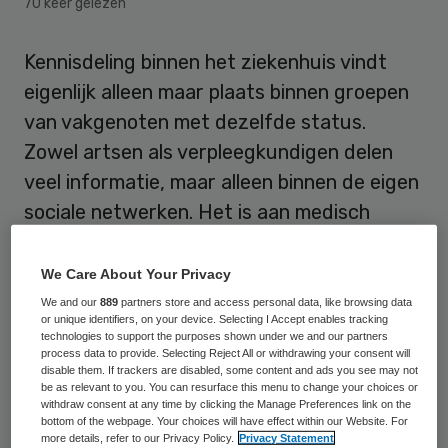
70 keer gelezen
Kennisdeling binnen het ziekenhuis vindt
eigenlijk alleen maar plaats binnen groepen
van vakgenoten met dezelfde status.
Zowel artsen als verpleegkundigen delen
veel informatie, maar alleen binnen de eigen
sociale netwerken. Het is aan medisch
directeuren, verpleegkundig managers en
bestuurders om die patstelling in de
We Care About Your Privacy
ziekenhuizen te doorbreken.
We and our
889
partners store and access personal data, like browsing data
or unique identifiers, on your device. Selecting I Accept enables tracking
technologies to support the purposes shown under we and our partners
Dat stelt onderzoeker Stefano Tasselli
van
process data to provide. Selecting Reject All or withdrawing your consent will
disable them. If trackers are disabled, some content and ads you see may not
Rotterdam School of Management,
be as relevant to you. You can resurface this menu to change your choices or
withdraw consent at any time by clicking the Manage Preferences link on the
Erasmus University. Hij dook in de sociale
bottom of the webpage. Your choices will have effect within our Website. For
structuren van ziekenhuizen en
more details, refer to our Privacy Policy.
Privacy Statement