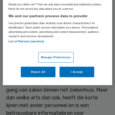
Would you rather not? Then we only place essential and statistical cookies,
constateerde een statusbarrière tussen
these do not record any data about you as a person
verschillende netwerken van vakgenoten.
We and our partners process data to provide:
Maar er zijn personen – door hun functie –
Use precise geolocation data. Actively scan device characteristics for
identification. Store and/or access information on a device. Personalised
in staat om waardevolle kennis te
advertising and content, advertising and content measurement, audience
verzamelen en die over de grenzen heen te
research and services development.
List of Partners (vendors)
delen.
Manage Preferences
Medisch directeur
Reject All
I Accept
Volgens Tasselli is dat in de eerste plaats de
medisch directeur, die spil is in de dagelijkse
gang van zaken binnen het ziekenhuis. Meer
dan welke arts dan ook, heeft die korte
lijnen met ander personeel en is een
betrouwbare informatiebron voor