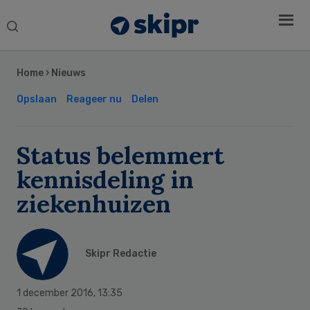
Search
this
Secondary
website
Sidebar
Home
›
Nieuws
Opslaan
Reageer nu
Delen
Status belemmert
kennisdeling in
ziekenhuizen
Skipr Redactie
1 december 2016
,
13:35