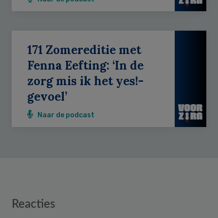
171 Zomereditie met
Fenna Eefting: ‘In de
zorg mis ik het yes!-
gevoel’
Naar de podcast
Reader
Reacties
Interactions