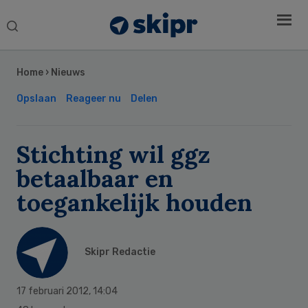
Search
this
Secondary
website
Sidebar
Home
›
Nieuws
Opslaan
Reageer nu
Delen
Stichting wil ggz
betaalbaar en
toegankelijk houden
Skipr Redactie
17 februari 2012
,
14:04