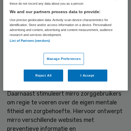
these do not record any data about you as a person
Deze doelstelling wil mirro bereiken door
We and our partners process data to provide:
protocollering van screening, behandeling
Use precise geolocation data. Actively scan device characteristics for
en toeleiding in de generalistische
identification. Store and/or access information on a device. Personalised
advertising and content, advertising and content measurement, audience
geestelijke gezondheidszorg te bevorderen.
research and services development.
De ambitie van mirro is hierbij dat ieder
List of Partners (vendors)
individu gegarandeerd is van dezelfde
zorgstandaard.
Manage Preferences
Reject All
I Accept
Regie
Daarnaast stimuleert mirro zorggebruikers
om regie te voeren over de eigen mentale
fitheid en zorgbehoefte. Hiervoor ontwerpt
mirro verschillende websites met
preventieve informatie en