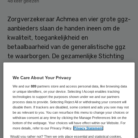
48 keer gelezen
Zorgverzekeraar Achmea en vier grote ggz-
aanbieders slaan de handen ineen om de
kwaliteit, toegankelijkheid en
betaalbaarheid van de generalistische ggz
te waarborgen. De gezamenlijke Stichting
mirro wil er met preventie, E-mental health
en geprotocolleerde screening, toeleiding
We Care About Your Privacy
en behandeling voor zorgen dat de juiste
We and our
889
partners store and access personal data, like browsing data
zorg op de juiste plek wordt geleverd.
or unique identifiers, on your device. Selecting I Accept enables tracking
technologies to support the purposes shown under we and our partners
process data to provide. Selecting Reject All or withdrawing your consent will
Stichting mirro
richt zich in eerste instantie
disable them. If trackers are disabled, some content and ads you see may not
be as relevant to you. You can resurface this menu to change your choices or
op zorgverleners. Mirro wil zorgverleners
withdraw consent at any time by clicking the Manage Preferences link on the
bottom of the webpage. Your choices will have effect within our Website. For
ondersteunen om zo efficiënt mogelijk de
more details, refer to our Privacy Policy.
Privacy Statement
juiste zorg op het juiste moment te leveren.
Would you rather not? Then we only place essential and statistical cookies,