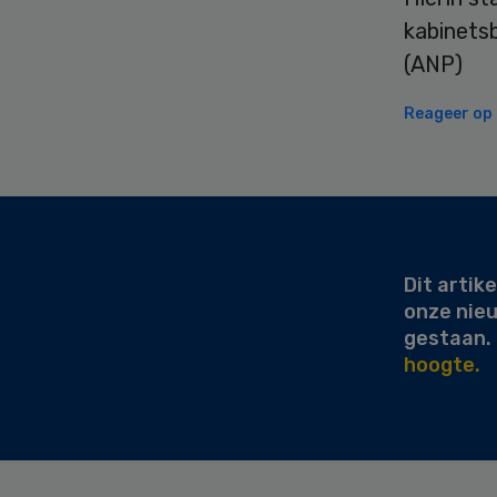
kabinetsb
(ANP)
Reageer op d
Secondary
Sidebar
Dit artike
onze nie
gestaan.
hoogte.