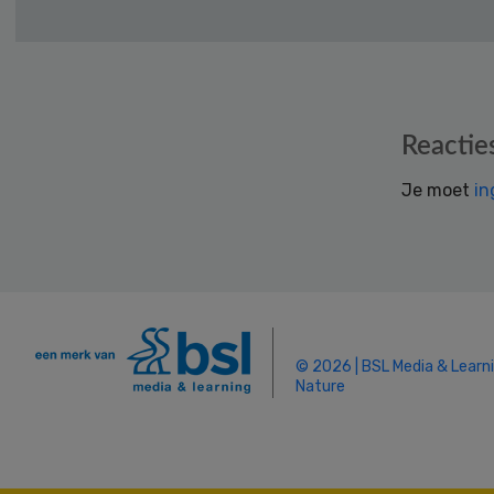
Reader
Reactie
Interactions
Je moet
in
© 2026 | BSL Media & Learn
Nature