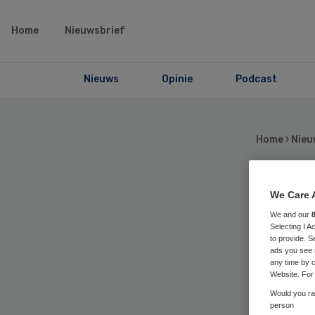
Home
Nieuwsbrief
Nieuws
Opinie
Podcast
Home
›
Nieu
We Care 
St
We and our
Selecting I 
eig
to provide. S
ads you see 
any time by c
zo
Website. For 
Would you rat
person