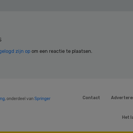
s
gelogd zijn op
om een reactie te plaatsen.
Contact
Advertere
ing
, onderdeel van
Springer
Het l