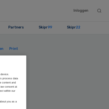
Searc
Inloggen
this
websit
Partners
Skipr
99
Skipr
22
Primary
Sidebar
en
Print
n
 device.
rs process data
me content and
raw consent at
ect within our
 about you as a