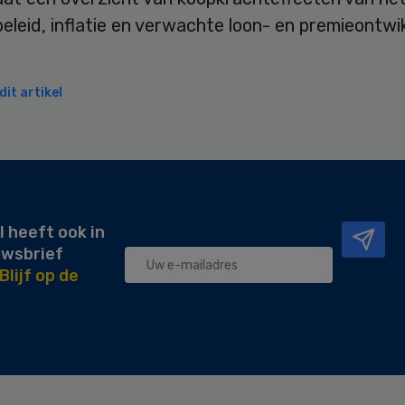
eleid, inflatie en verwachte loon- en premieontwi
it artikel
l heeft ook in
uwsbrief
Blijf op de