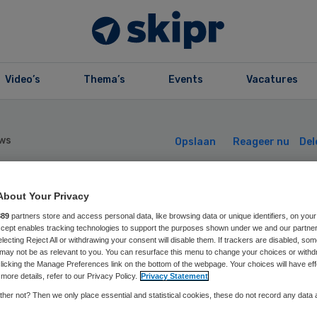
Video’s
Thema’s
Events
Vacatures
ws
Opslaan
Reageer nu
Del
About Your Privacy
ijgende premie e
889
partners store and access personal data, like browsing data or unique identifiers, on your
Accept enables tracking technologies to support the purposes shown under we and our partne
en kosten in de
electing Reject All or withdrawing your consent will disable them. If trackers are disabled, so
may not be as relevant to you. You can resurface this menu to change your choices or withd
licking the Manage Preferences link on the bottom of the webpage. Your choices will have eff
rg
more details, refer to our Privacy Policy.
Privacy Statement
her not? Then we only place essential and statistical cookies, these do not record any data