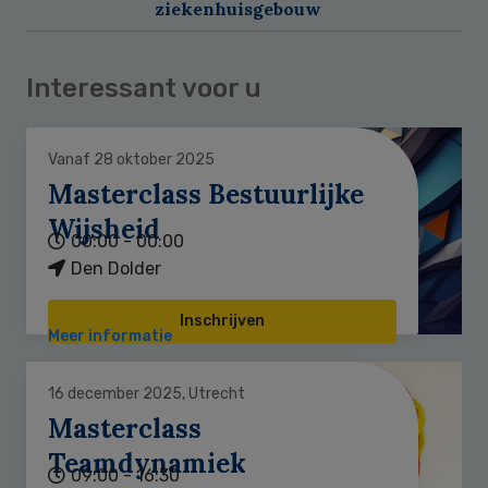
ziekenhuisgebouw
Interessant voor u
Vanaf 28 oktober 2025
Masterclass Bestuurlijke
Wijsheid
00:00 - 00:00
Den Dolder
Inschrijven
Meer informatie
16 december 2025, Utrecht
Masterclass
Teamdynamiek
09:00 - 16:30