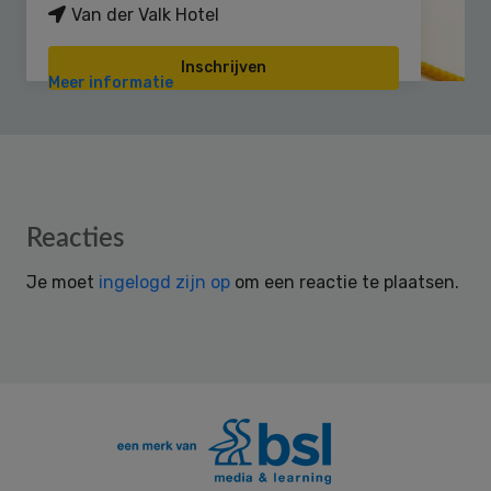
Van der Valk Hotel
Inschrijven
Meer informatie
Reader
Reacties
Interactions
Je moet
ingelogd zijn op
om een reactie te plaatsen.