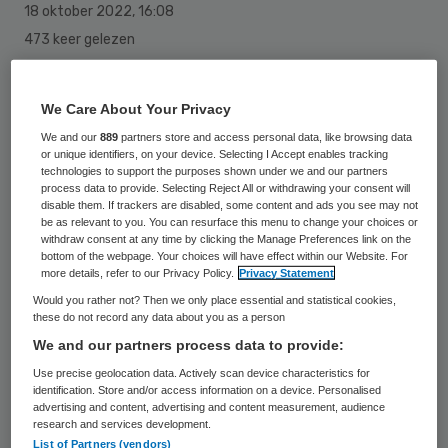
18 oktober 2022
,
16:08
473 keer gelezen
Het Achmea Dutch Health Care Property
We Care About Your Privacy
Fund (ADHCPF) van Syntrus Achmea Real
We and our
889
partners store and access personal data, like browsing data
Estate & Finance is uitgeroepen tot het
or unique identifiers, on your device. Selecting I Accept enables tracking
duurzaamste zorgvastgoedfonds ter
technologies to support the purposes shown under we and our partners
process data to provide. Selecting Reject All or withdrawing your consent will
wereld. De Global Real Estate Sustainability
disable them. If trackers are disabled, some content and ads you see may not
be as relevant to you. You can resurface this menu to change your choices or
Benchmark (GRESB) bestempelt het
withdraw consent at any time by clicking the Manage Preferences link on the
bottom of the webpage. Your choices will have effect within our Website. For
zorgvastgoedfonds – net als vorig jaar –
more details, refer to our Privacy Policy.
Privacy Statement
tot ‘Overall Global Sector Leader’.
Would you rather not? Then we only place essential and statistical cookies,
these do not record any data about you as a person
We and our partners process data to provide:
Dat meldt Syntrus Achmea op 18 oktober
.
Use precise geolocation data. Actively scan device characteristics for
Het ADHCPF verbeterde de score ten
identification. Store and/or access information on a device. Personalised
advertising and content, advertising and content measurement, audience
opzichte van vorig jaar met 2,2 procent en
research and services development.
List of Partners (vendors)