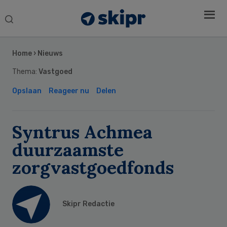
Search
this
Secondary
website
Sidebar
Home
›
Nieuws
Thema:
Vastgoed
Opslaan
Reageer nu
Delen
Syntrus Achmea
duurzaamste
zorgvastgoedfonds
Skipr Redactie