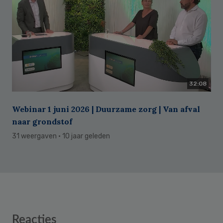
32:08
Webinar 1 juni 2026 | Duurzame zorg | Van afval
naar grondstof
31 weergaven
· 10 jaar geleden
Reader
Reacties