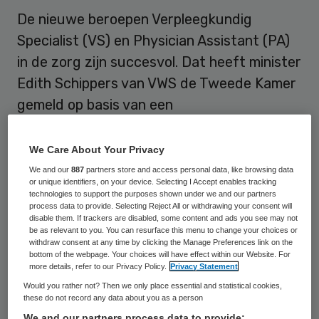
De nieuwe beroepen Verpleegkundig
Specialist (VS) en Physician Assistant (PA)
in de zorg zijn succesvol. Dat heeft minister
Edith Schippers van VWS de Tweede Kamer
gemeld op basis van een
evaluatieonderzoek.
We Care About Your Privacy
Het ministerie had zelf opdracht gegeven
We and our
887
partners store and access personal data, like browsing data
tot het onderzoek, zo
meldt VWS in een
or unique identifiers, on your device. Selecting I Accept enables tracking
technologies to support the purposes shown under we and our partners
persbericht
.
process data to provide. Selecting Reject All or withdrawing your consent will
disable them. If trackers are disabled, some content and ads you see may not
be as relevant to you. You can resurface this menu to change your choices or
In het kader van een experiment hebben
withdraw consent at any time by clicking the Manage Preferences link on the
bottom of the webpage. Your choices will have effect within our Website. For
verpleegkundig specialisten en physician
more details, refer to our Privacy Policy.
Privacy Statement
assistants zelfstandig een aantal
Would you rather not? Then we only place essential and statistical cookies,
these do not record any data about you as a person
voorbehouden handelingen mogen
We and our partners process data to provide: