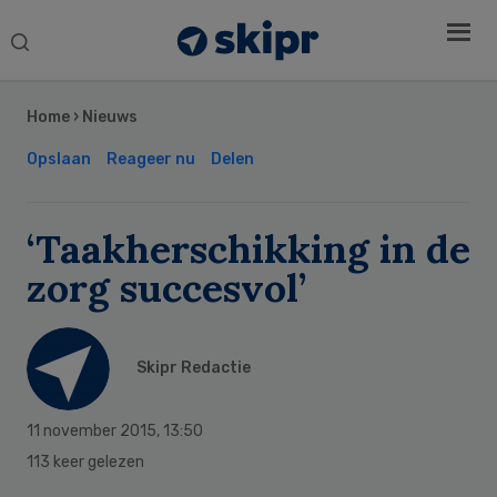
Search
this
Secondary
website
Sidebar
Home
›
Nieuws
Opslaan
Reageer nu
Delen
‘Taakherschikking in de
zorg succesvol’
Skipr Redactie
11 november 2015
,
13:50
113 keer gelezen