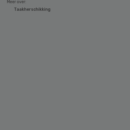
Meer over:
Taakherschikking
Primary
Sidebar