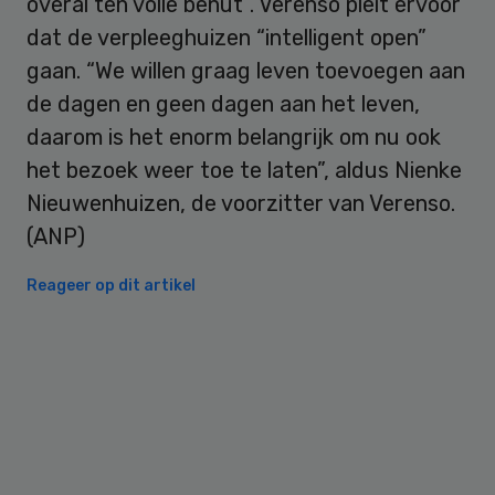
overal ten volle benut”. Verenso pleit ervoor
dat de verpleeghuizen “intelligent open”
gaan. “We willen graag leven toevoegen aan
de dagen en geen dagen aan het leven,
daarom is het enorm belangrijk om nu ook
het bezoek weer toe te laten”, aldus Nienke
Nieuwenhuizen, de voorzitter van Verenso.
(ANP)
Reageer op dit artikel
Primary
Sidebar