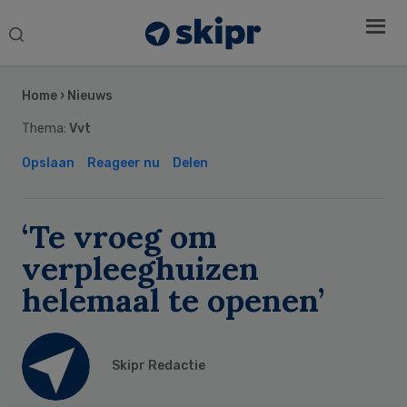
Search
this
Secondary
website
Sidebar
Home
›
Nieuws
Thema:
Vvt
Opslaan
Reageer nu
Delen
‘Te vroeg om
verpleeghuizen
helemaal te openen’
Skipr Redactie