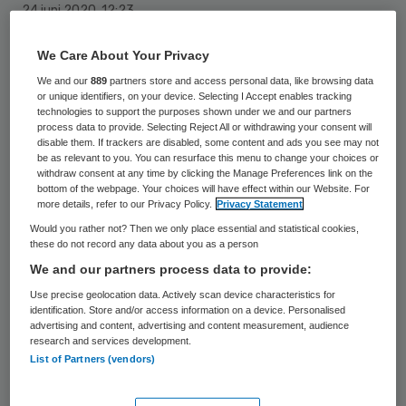
24 juni 2020
,
12:23
621 keer gelezen
We Care About Your Privacy
Verpleeghuizen kunnen soms best wat
We and our
889
partners store and access personal data, like browsing data
or unique identifiers, on your device. Selecting I Accept enables tracking
soepeler zijn bij het toelaten van bezoek
technologies to support the purposes shown under we and our partners
voor bewoners, maar “het is nog te vroeg
process data to provide. Selecting Reject All or withdrawing your consent will
disable them. If trackers are disabled, some content and ads you see may not
om helemaal open te gaan”. Dat zegt
be as relevant to you. You can resurface this menu to change your choices or
withdraw consent at any time by clicking the Manage Preferences link on the
Verenso, de vereniging van specialisten in
bottom of the webpage. Your choices will have effect within our Website. For
more details, refer to our Privacy Policy.
Privacy Statement
de ouderengeneeskunde. Volgens de
Would you rather not? Then we only place essential and statistical cookies,
vereniging zijn de risico’s van het
these do not record any data about you as a person
coronavirus nog niet verdwenen en blijft
We and our partners process data to provide:
het gevaar van een tweede golf bestaan.
Use precise geolocation data. Actively scan device characteristics for
identification. Store and/or access information on a device. Personalised
advertising and content, advertising and content measurement, audience
research and services development.
De situatie is in de afgelopen weken wel
List of Partners (vendors)
flink verbeterd, benadrukt de vereniging.