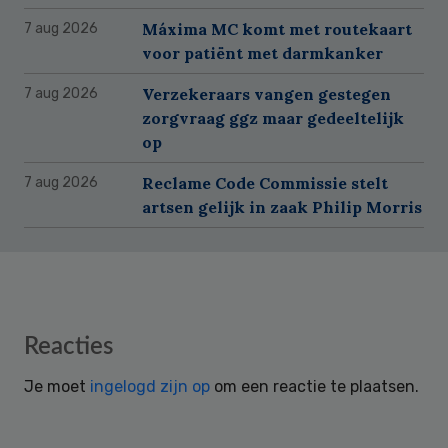
Máxima MC komt met routekaart
7 aug 2026
voor patiënt met darmkanker
Verzekeraars vangen gestegen
7 aug 2026
zorgvraag ggz maar gedeeltelijk
op
Reclame Code Commissie stelt
7 aug 2026
artsen gelijk in zaak Philip Morris
Reader
Reacties
Interactions
Je moet
ingelogd zijn op
om een reactie te plaatsen.