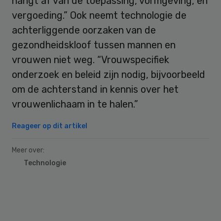
hangt af van de toepassing, vormgeving, en
vergoeding.” Ook neemt technologie de
achterliggende oorzaken van de
gezondheidskloof tussen mannen en
vrouwen niet weg. “Vrouwspecifiek
onderzoek en beleid zijn nodig, bijvoorbeeld
om de achterstand in kennis over het
vrouwenlichaam in te halen.”
Reageer op dit artikel
Meer over:
Technologie
Primary
Sidebar