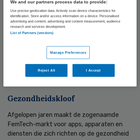
We and our partners process data to provide:
tot gezondheidsdiensten en
Use precise geolocation data. Actively scan device characteristics for
geneesmiddelen. Uit cijfers van de
identification. Store and/or access information on a device. Personalised
Nederlandse Emancipatiemonitor blijkt dat
advertising and content, advertising and content measurement, audience
research and services development.
het aantal levensjaren in goede gezondheid
List of Partners (vendors)
bij vrouwen lager ligt dan bij mannen: 70,8
jaar tegenover 73,5 jaar. Vrouwen voelen
Manage Preferences
zich ook minder gezond en ervaren vaker
dan mannen lichamelijke en psychische
Reject All
I Accept
problemen.
Gezondheidskloof
Afgelopen jaren maakt de zogenaamde
FemTech-markt voor apps, apparaten en
diensten die zich richten op de gezondheid