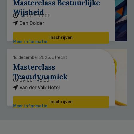
Masterclass Bestuurlijke
Wijsheid
00:00 - 00:00
Den Dolder
Inschrijven
Meer informatie
16 december 2025, Utrecht
Masterclass
Teamdynamiek
09:00 - 16:30
Van der Valk Hotel
Inschrijven
Meer informatie