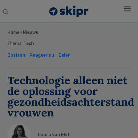
Search
this
Secondary
website
Sidebar
Home
›
Nieuws
Thema:
Tech
Opslaan
Reageer nu
Delen
Technologie alleen niet
de oplossing voor
gezondheidsachterstand
vrouwen
Laura van Elst