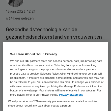
13 juni 2023
,
12:21
634 keer gelezen
Gezondheidstechnologie kan de
gezondheidsachterstand van vrouwen ten
opzichte van mannen verkleinen. Maar voor
het inhalen van de achtergestelde positie
We Care About Your Privacy
van vrouwen is meer nodig dan alleen
We and our
889
partners store and access personal data, like browsing data
technologie. Dat blijkt uit nieuw onderzoek
or unique identifiers, on your device. Selecting I Accept enables tracking
technologies to support the purposes shown under we and our partners
van het Rathenau Instituut, dat dinsdag
process data to provide. Selecting Reject All or withdrawing your consent will
disable them. If trackers are disabled, some content and ads you see may not
wordt gepubliceerd.
be as relevant to you. You can resurface this menu to change your choices or
withdraw consent at any time by clicking the Manage Preferences link on the
bottom of the webpage. Your choices will have effect within our Website. For
more details, refer to our Privacy Policy.
Privacy Statement
Wereldwijd hebben vrouwen een slechtere
Would you rather not? Then we only place essential and statistical cookies,
gezondheid dan mannen en minder toegang
these do not record any data about you as a person