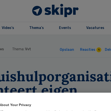
Video’s
Thema’s
Events
Vacatures
ws
Thema:
Vvt
Opslaan
Reacties
Del
1
uishulporganisat
nteert eigen
tilatieprotocol
About Your Privacy