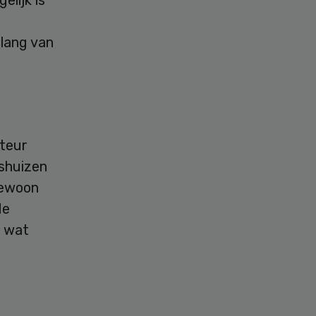
lijk is
e
elang van
cteur
gshuizen
gewoon
de
t wat