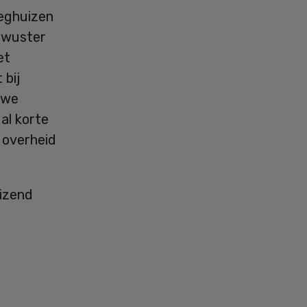
eeghuizen
ewuster
et
 bij
 we
al korte
e overheid
uizend