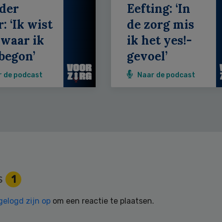
der
Eefting: ‘In
: ‘Ik wist
de zorg mis
 waar ik
ik het yes!-
begon’
gevoel’
r de podcast
Naar de podcast
s
1
gelogd zijn op
om een reactie te plaatsen.