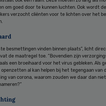
lstaat ook één raam. Deze moeten zo lang als moge
ven om goed door te kunnen luchten. Ook wordt d
ers verzocht cliënten voor te lichten over het b
n.
aard
e besmettingen vinden binnen plaats”, licht dire
rvat de maatregel toe. “Bovendien zijn verzorgin
als een broeihaard voor het virus gebleken. Als 
 openzetten al kan helpen bij het tegengaan van 
ding van corona, waarom zouden we daar dan nie
hameren?”
chting