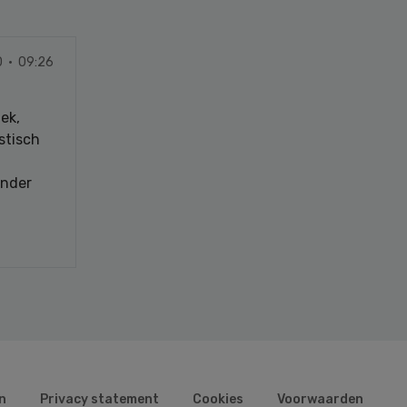
0 · 09:26
ek,
stisch
onder
n
Privacy statement
Cookies
Voorwaarden