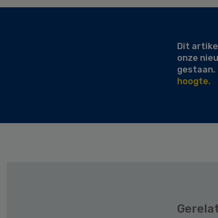
Secondary
Sidebar
Dit artike
onze nie
gestaan.
hoogte.
Gerela