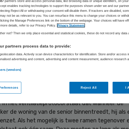
887
partners store and access personal data, like browsing data or unique identifiers, on your
Accept enables tracking technologies to support the purposes shown under we and our partne
electing Reject All or withdrawing your consent will disable them. If trackers are disabled, so
may not be as relevant to you. You can resurface this menu to change your choices or withd
Skipr Redactie
12 augustus 2020
,
11:25
1028 keer gelezen
licking the Manage Preferences link on the bottom of the webpage. Your choices will have eff
more details, refer to our Privacy Policy.
Privacy Statement
her not? Then we only place essential and statistical cookies, these do not record any data
onderd medewerkers van thuishulporganisatie Se
r partners process data to provide:
in Rotterdam gaan bij cliëntbezoek voortaan de r
eolocation data. Actively scan device characteristics for identification. Store and/or access 
aar open zetten. Met dit eigen ventilatieprotocol 
onalised advertising and content, advertising and content measurement, audience research 
.
erspreiding van het coronavirus tegen gaan.
ners (vendors)
rvice
kende al richtlijnen voor verplicht handen 
references
Reject All
I 
n van mondkapjes. Nu is daar verplichte ventilatie
In het ventilatieprotocol staat dat wanneer de
r de woning van de senior binnentreedt, hij als 
nzet. Als het mogelijk is twee ramen tegenover e