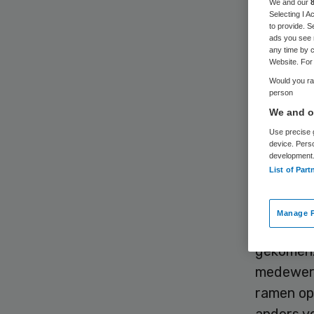
We and our
Selecting I 
to provide. S
ads you see 
any time by c
Website. For 
Would you rat
person
De achth
We and ou
Service 
Use precise g
tegen elk
device. Pers
development
Service v
List of Part
Senior Se
Manage P
het drage
gekomen. 
medewerke
ramen ope