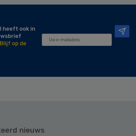
l heeft ook in
uwsbrief
Blijf op de
teerd nieuws