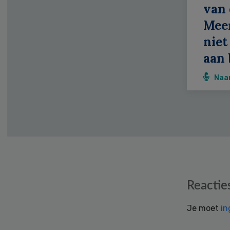
van 
Meer
niet
aan 
Naa
Reader
Reactie
Interactions
Je moet
in