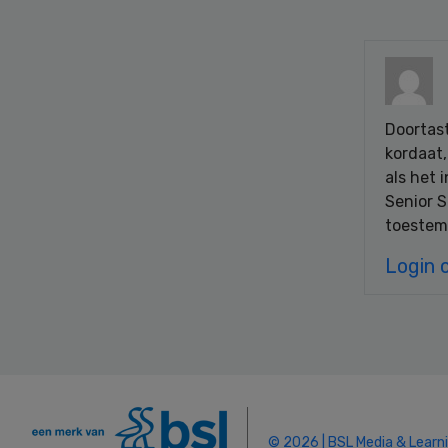
Doortast
kordaat,
als het 
Senior 
toestem
Login 
© 2026 | BSL Media & Learn