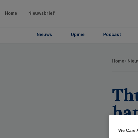
Home
Nieuwsbrief
Nieuws
Opinie
Podcast
Home
›
Nieu
Th
ha
ven
We Care 