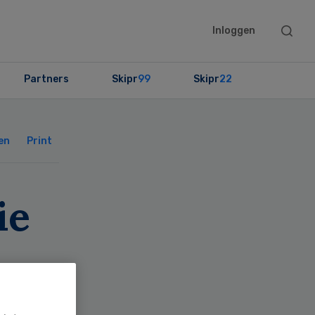
Searc
Inloggen
this
websit
Partners
Skipr
99
Skipr
22
Primary
Sidebar
en
Print
ie