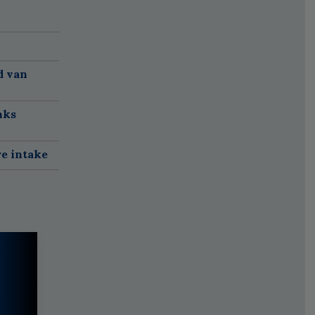
d van
nks
re intake