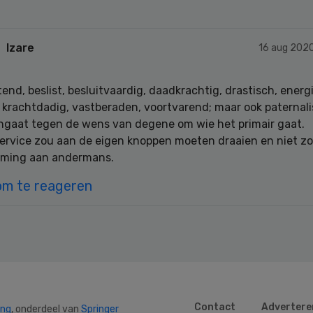
Izare
16 aug 202
end, beslist, besluitvaardig, daadkrachtig, drastisch, energi
 krachtdadig, vastberaden, voortvarend; maar ook paternali
ingaat tegen de wens van degene om wie het primair gaat.
Service zou aan de eigen knoppen moeten draaien en niet z
ming aan andermans.
om te reageren
Contact
Advertere
ing
, onderdeel van
Springer