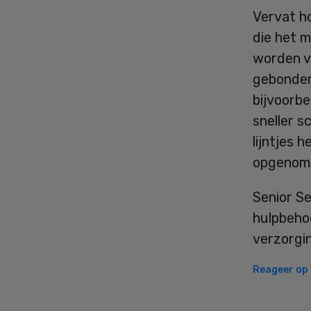
Vervat h
die het 
worden va
gebonden 
bijvoorbe
sneller 
lijntjes 
opgenomen
Senior S
hulpbehoe
verzorgi
Reageer op d