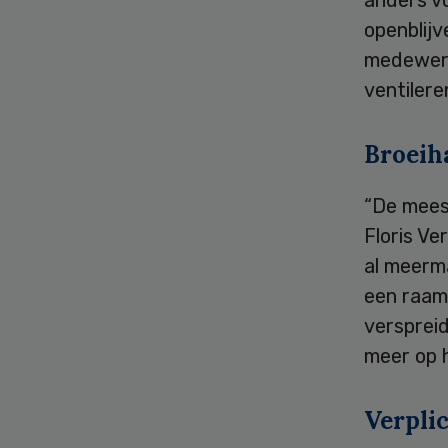
anders vo
openblij
medewerk
ventilere
Broeih
“De meest
Floris Ve
al meerma
een raam
versprei
meer op 
Verpli