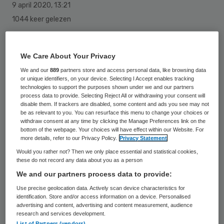
9 april 2020
,
13:21
1044 keer gelezen
De Nederlandse Vereniging voor
Traumachirurgie (NVT) maant wielrenners
We Care About Your Privacy
en motorrijders tot voorzichtigheid tijdens
We and our
889
partners store and access personal data, like browsing data
or unique identifiers, on your device. Selecting I Accept enables tracking
de traditioneel drukke Paasdagen. Vanwege
technologies to support the purposes shown under we and our partners
process data to provide. Selecting Reject All or withdrawing your consent will
het coronavirus zijn de mogelijkheden voor
disable them. If trackers are disabled, some content and ads you see may not
be as relevant to you. You can resurface this menu to change your choices or
opnames en spoedoperaties voor letsels na
withdraw consent at any time by clicking the Manage Preferences link on the
ongelukken nog steeds beperkt,
bottom of the webpage. Your choices will have effect within our Website. For
more details, refer to our Privacy Policy.
Privacy Statement
waarschuwt de NVT.
Would you rather not? Then we only place essential and statistical cookies,
these do not record any data about you as a person
We and our partners process data to provide:
Hoewel het aantal nieuwe coronapatiënten
Use precise geolocation data. Actively scan device characteristics for
zich voorzichtig lijkt te stabiliseren, liggen
identification. Store and/or access information on a device. Personalised
advertising and content, advertising and content measurement, audience
de afdelingen en IC’s van de meeste
research and services development.
List of Partners (vendors)