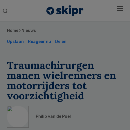
Search
this
Secondary
website
Sidebar
Home
›
Nieuws
Opslaan
Reageer nu
Delen
Traumachirurgen
manen wielrenners en
motorrijders tot
voorzichtigheid
Philip van de Poel