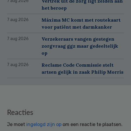
Vertrek uit de zorg ligt zelden aan
7 aug 2026
het beroep
Máxima MC komt met routekaart
7 aug 2026
voor patiënt met darmkanker
Verzekeraars vangen gestegen
7 aug 2026
zorgvraag ggz maar gedeeltelijk
op
Reclame Code Commissie stelt
7 aug 2026
artsen gelijk in zaak Philip Morris
Reader
Reacties
Interactions
Je moet
ingelogd zijn op
om een reactie te plaatsen.