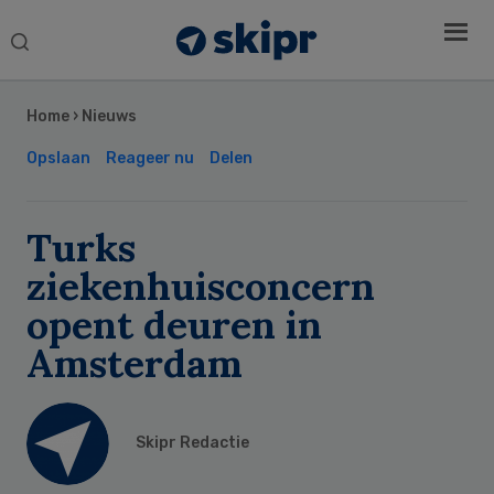
Search
this
Secondary
website
Sidebar
Home
›
Nieuws
Opslaan
Reageer nu
Delen
Turks
ziekenhuisconcern
opent deuren in
Amsterdam
Skipr Redactie