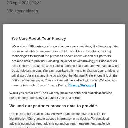
28 april 2017
,
13:31
185 keer gelezen
Het internationale Turkse
ziekenhuisconcern Acibadem opent
We Care About Your Privacy
maandag 1 mei de deuren van zijn vestiging
We and our
889
partners store and access personal data, like browsing data
or unique identifiers, on your device. Selecting I Accept enables tracking
in Amsterdam Sloterdijk. De zorginstelling
technologies to support the purposes shown under we and our partners
begint met elf specialismen, heeft de
process data to provide. Selecting Reject All or withdrawing your consent will
disable them. If trackers are disabled, some content and ads you see may not
instelling vrijdag gemeld.
be as relevant to you. You can resurface this menu to change your choices or
withdraw consent at any time by clicking the Manage Preferences link on the
bottom of the webpage. Your choices will have effect within our Website. For
Acibadem IMC kondigde vorig najaar aan
more details, refer to our Privacy Policy.
Privacy Statement
een vestiging te gaan openen in
Would you rather not? Then we only place essential and statistical cookies,
these do not record any data about you as a person
Amsterdam. Het ziekenhuis richt zich op
We and our partners process data to provide:
alle patiënten, dus niet alleen op mensen
Use precise geolocation data. Actively scan device characteristics for
van Turkse komaf, benadrukt een
identification. Store and/or access information on a device. Personalised
advertising and content, advertising and content measurement, audience
woordvoerster. De artsen zijn allen in