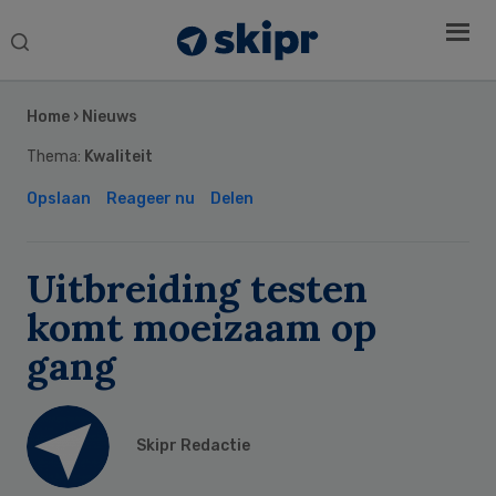
Search
this
Secondary
website
Sidebar
Home
›
Nieuws
Thema:
Kwaliteit
Opslaan
Reageer nu
Delen
Uitbreiding testen
komt moeizaam op
gang
Skipr Redactie