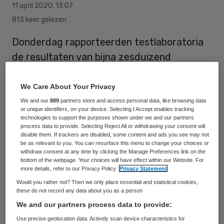
11 april 2020
,
13:07
813 keer gelezen
Donderdag rapporteerden testlaboratoria
de resultaten van bijna zesduizend
Nederlanders. Dat zijn nog geen
tweeduizend uitslagen meer dan dezelfde
We Care About Your Privacy
dag een week eerder. Onduidelijk is hoeveel
We and our
889
partners store and access personal data, like browsing data
or unique identifiers, on your device. Selecting I Accept enables tracking
zorgpersoneel buiten de ziekenhuizen daar
technologies to support the purposes shown under we and our partners
process data to provide. Selecting Reject All or withdrawing your consent will
al bij zit, naast de kwetsbare groepen,
disable them. If trackers are disabled, some content and ads you see may not
be as relevant to you. You can resurface this menu to change your choices or
ernstig zieke patiënten en
withdraw consent at any time by clicking the Manage Preferences link on the
ziekenhuispersoneel dat al langer getest
bottom of the webpage. Your choices will have effect within our Website. For
more details, refer to our Privacy Policy.
Privacy Statement
wordt.
Would you rather not? Then we only place essential and statistical cookies,
these do not record any data about you as a person
We and our partners process data to provide:
Personeelstekort
Use precise geolocation data. Actively scan device characteristics for