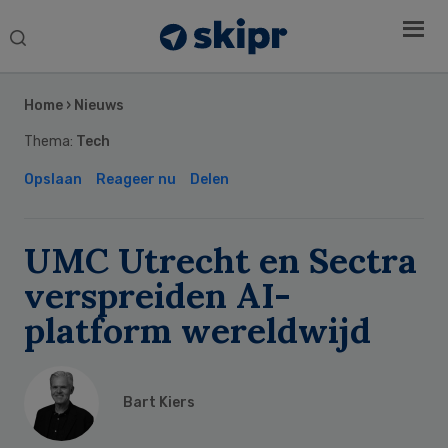
Search
this
Secondary
website
Sidebar
Home
›
Nieuws
Thema:
Tech
Opslaan
Reageer nu
Delen
UMC Utrecht en Sectra
verspreiden AI-
platform wereldwijd
Bart Kiers