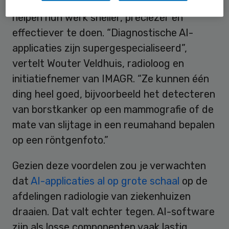
Zelflerende AI-software kan radiologen
helpen hun werk sneller, preciezer en
effectiever te doen. “Diagnostische AI-
applicaties zijn supergespecialiseerd”,
vertelt Wouter Veldhuis, radioloog en
initiatiefnemer van IMAGR. “Ze kunnen één
ding heel goed, bijvoorbeeld het detecteren
van borstkanker op een mammografie of de
mate van slijtage in een reumahand bepalen
op een röntgenfoto.”
Gezien deze voordelen zou je verwachten
dat
AI-applicaties al op grote schaal
op de
afdelingen radiologie van ziekenhuizen
draaien. Dat valt echter tegen. AI-software
zijn als losse componenten vaak lastig