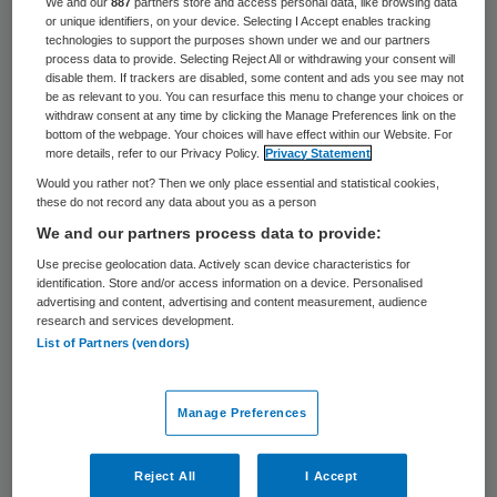
ondertekend. De samenwerking is bedoeld
We and our
887
partners store and access personal data, like browsing data
or unique identifiers, on your device. Selecting I Accept enables tracking
om zorgaanbieders op een eenvoudige,
technologies to support the purposes shown under we and our partners
process data to provide. Selecting Reject All or withdrawing your consent will
snelle en veilige manier
Artificial Intelligence
disable them. If trackers are disabled, some content and ads you see may not
be as relevant to you. You can resurface this menu to change your choices or
(AI)
applicaties aan te bieden via een IT-
withdraw consent at any time by clicking the Manage Preferences link on the
infrastructuur die artsen en IT-experts
bottom of the webpage. Your choices will have effect within our Website. For
more details, refer to our Privacy Policy.
Privacy Statement
hebben ontwikkeld in het UMC Utrecht. De
Would you rather not? Then we only place essential and statistical cookies,
infrastructuur maakt het mogelijk om
these do not record any data about you as a person
We and our partners process data to provide:
verschillende AI-applicaties in één systeem
Use precise geolocation data. Actively scan device characteristics for
te laten draaien. Daardoor kan AI-
identification. Store and/or access information on a device. Personalised
technologie in de kliniek gebruikt worden en
advertising and content, advertising and content measurement, audience
research and services development.
daarmee de patiëntenzorg wordt
List of Partners (vendors)
verbeterd.
Manage Preferences
Belofte zelflerende AI is groot
Reject All
I Accept