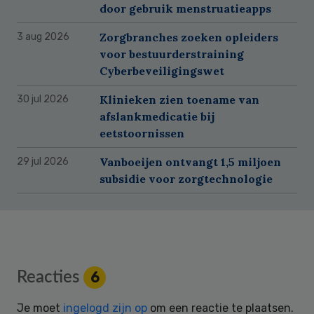
door gebruik menstruatieapps
Zorgbranches zoeken opleiders
3 aug 2026
voor bestuurderstraining
Cyberbeveiligingswet
Klinieken zien toename van
30 jul 2026
afslankmedicatie bij
eetstoornissen
Vanboeijen ontvangt 1,5 miljoen
29 jul 2026
subsidie voor zorgtechnologie
Reader
Reacties
6
Interactions
Je moet
ingelogd zijn op
om een reactie te plaatsen.