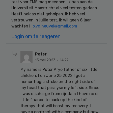
test voor TMS mag meedoen. Ik heb aan de
Universiteit Maastricht al veel testen gedaan.
Heeft helaas niet geholpen. Ik heb veel
vertrouwen in jullie test. Ik wil geen 8 jaar
wachten !
jo.vd.heuvel@gmail.com
Login om te reageren
Peter
15 mei 2023 · 14:27
My name is Peter Aryo father of six little
children, I on June 25 2022 I got a
hemorrhagic stroke on the right side of
my head that paralyse my left side. Since
I was discharge from rijndam I have no or
little finance to back up the kind of
therapy that will boost my recovery. I
have a contract with a company but now