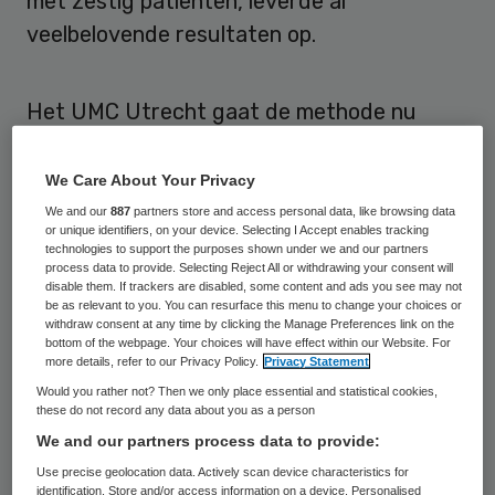
met zestig patiënten, leverde al
veelbelovende resultaten op.
Het UMC Utrecht gaat de methode nu
uitgebreider testen in de helft van de
Nederlandse revalidatiecentra. Als daar ook
We Care About Your Privacy
een positief resultaat uitkomt, kan de
We and our
887
partners store and access personal data, like browsing data
or unique identifiers, on your device. Selecting I Accept enables tracking
behandeling in het basispakket van de
technologies to support the purposes shown under we and our partners
process data to provide. Selecting Reject All or withdrawing your consent will
zorgverzekering worden opgenomen. Voor
disable them. If trackers are disabled, some content and ads you see may not
het onderzoek heeft het Zorginstituut 4
be as relevant to you. You can resurface this menu to change your choices or
withdraw consent at any time by clicking the Manage Preferences link on the
miljoen euro uitgetrokken. Dat geld komt uit
bottom of the webpage. Your choices will have effect within our Website. For
more details, refer to our Privacy Policy.
Privacy Statement
een programma dat ‘Veelbelovende Zorg’
Would you rather not? Then we only place essential and statistical cookies,
heet.
these do not record any data about you as a person
We and our partners process data to provide:
Te mooi om waar te zijn
Use precise geolocation data. Actively scan device characteristics for
identification. Store and/or access information on a device. Personalised