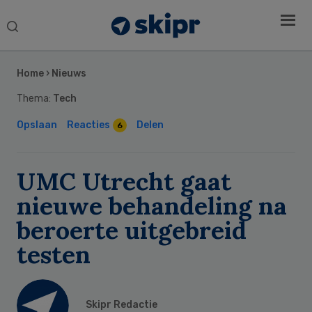
Search
this
Secondary
website
Sidebar
Home
›
Nieuws
Thema:
Tech
Opslaan
Reacties
Delen
6
UMC Utrecht gaat
nieuwe behandeling na
beroerte uitgebreid
testen
Skipr Redactie