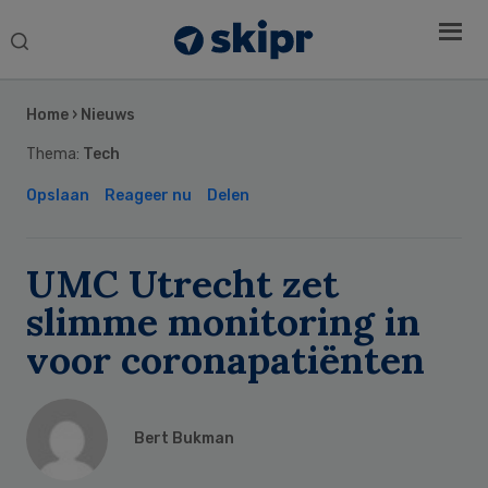
Search
this
Secondary
website
Sidebar
Home
›
Nieuws
Thema:
Tech
Opslaan
Reageer nu
Delen
UMC Utrecht zet
slimme monitoring in
voor coronapatiënten
Bert Bukman