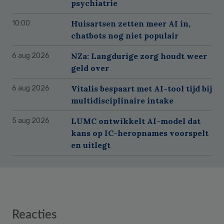
psychiatrie
Huisartsen zetten meer AI in,
10:00
chatbots nog niet populair
NZa: Langdurige zorg houdt weer
6 aug 2026
geld over
Vitalis bespaart met AI-tool tijd bij
6 aug 2026
multidisciplinaire intake
LUMC ontwikkelt AI-model dat
5 aug 2026
kans op IC-heropnames voorspelt
en uitlegt
Reader
Reacties