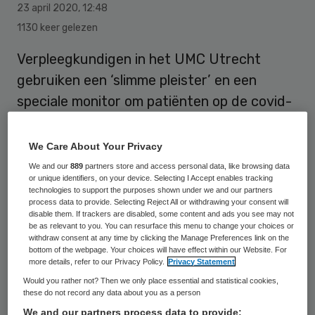
23 april 2020
,
12:48
1130 keer gelezen
Verpleegkundigen in het UMC Utrecht
gebruiken een ‘slimme pleister’ en een
speciale monitor om patiënten op de covid-
19 afdeling continu te monitoren. Juist bij
deze ziekte is dat van belang, omdat de
We Care About Your Privacy
toestand van de patiënt ongemerkt snel
We and our
889
partners store and access personal data, like browsing data
or unique identifiers, on your device. Selecting I Accept enables tracking
kan verslechteren.
technologies to support the purposes shown under we and our partners
process data to provide. Selecting Reject All or withdrawing your consent will
disable them. If trackers are disabled, some content and ads you see may not
be as relevant to you. You can resurface this menu to change your choices or
De monitoring verloopt deels via een
withdraw consent at any time by clicking the Manage Preferences link on the
bottom of the webpage. Your choices will have effect within our Website. For
draadloze sensor, verwerkt in een ‘slimme
more details, refer to our Privacy Policy.
Privacy Statement
pleister’ die op de borst van de patiënt
Would you rather not? Then we only place essential and statistical cookies,
these do not record any data about you as a person
wordt bevestigd. Zo kunnen
We and our partners process data to provide: