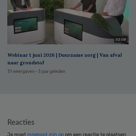
32:08
Webinar 1 juni 2026 | Duurzame zorg | Van afval
naar grondstof
31 weergaven
· 3 jaar geleden
Reader
Reacties
Interactions
Je moet
ingelogd zijn op
om een reactie te plaatsen.