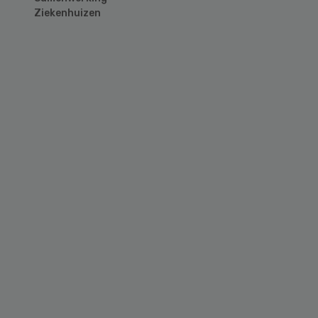
Ziekenhuizen
Primary
Sidebar