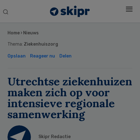
Search
this
Secondary
website
Sidebar
Home
›
Nieuws
Thema:
Ziekenhuiszorg
Opslaan
Reageer nu
Delen
Utrechtse ziekenhuizen
maken zich op voor
intensieve regionale
samenwerking
Skipr Redactie