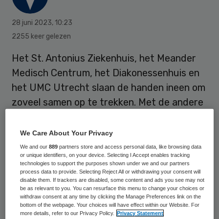
28 juni 2023
,
10:23
2255 keer gelezen
Het St. Antonius Ziekenhuis, het Meander
Medisch Centrum, het Diakonessenhuis en
het UMC Utrecht slaan de handen ineen om
zoveel samen op te trekken. Met de andere
zorgorganisaties in de regio willen ze de
afspraken die zijn gemaakt in het Integraal
We Care About Your Privacy
Zorgakkoord uitvoeren.
We and our
889
partners store and access personal data, like browsing data
or unique identifiers, on your device. Selecting I Accept enables tracking
technologies to support the purposes shown under we and our partners
process data to provide. Selecting Reject All or withdrawing your consent will
Dat hebben de vier raden van bestuur
disable them. If trackers are disabled, some content and ads you see may not
be as relevant to you. You can resurface this menu to change your choices or
afgesproken in de regio-aanpak
withdraw consent at any time by clicking the Manage Preferences link on the
bottom of the webpage. Your choices will have effect within our Website. For
ziekenhuizen. In die regio-aanpak staan vijf
more details, refer to our Privacy Policy.
Privacy Statement