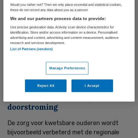
ambities voor de regio Utrecht: acute zorg
Would you rather not? Then we only place essential and statistical cookies,
these do not record any data about you as a person
voorkomen en een betere doorstroming, de
We and our partners process data to provide:
zorg voor kwetsbare ouderen verbeteren,
Use precise geolocation data. Actively scan device characteristics for
concentratie van complexe zorg, behouden
identification. Store and/or access information on a device. Personalised
advertising and content, advertising and content measurement, audience
en opleiden van zorgprofessionals en
research and services development.
zorgen voor een digitale infrastructuur.
List of Partners (vendors)
Deze bestuurlijke afspraken moeten ervoor
zorgen dat alle inwoners van de regio
Manage Preferences
passende zorg kunnen krijgen.
Reject All
I Accept
Model voor monitoring
doorstroming
De zorg voor kwetsbare ouderen wordt
bijvoorbeeld verbeterd met de regionale