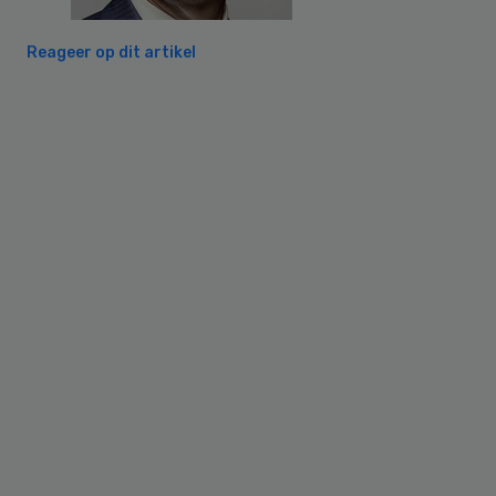
Reageer op dit artikel
Primary
Sidebar