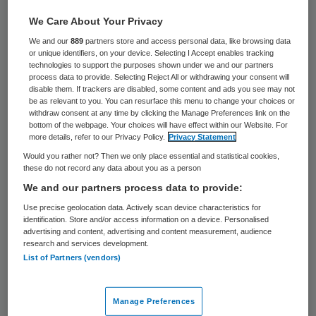
2331 keer gelezen
We Care About Your Privacy
Fred Paling gaat op 21 september aan de
We and our
889
partners store and access personal data, like browsing data
slag als voorzitter van de raad van bestuur
or unique identifiers, on your device. Selecting I Accept enables tracking
technologies to support the purposes shown under we and our partners
van GGZ inGeest in Amsterdam. Hij volgt
process data to provide. Selecting Reject All or withdrawing your consent will
disable them. If trackers are disabled, some content and ads you see may not
hiermee Rinus van Riel op, die deze rol sinds
be as relevant to you. You can resurface this menu to change your choices or
withdraw consent at any time by clicking the Manage Preferences link on the
september 2018 ad interim invult.
bottom of the webpage. Your choices will have effect within our Website. For
more details, refer to our Privacy Policy.
Privacy Statement
Would you rather not? Then we only place essential and statistical cookies,
Paling is momenteel
bestuursvoorzitter van
these do not record any data about you as a person
het UWV,
een functie die hij sinds 2018
We and our partners process data to provide:
bekleedt. Eerder was hij jarenlang
Use precise geolocation data. Actively scan device characteristics for
identification. Store and/or access information on a device. Personalised
divisiedirecteur en lid van de raad van
advertising and content, advertising and content measurement, audience
research and services development.
bestuur bij het UWV. Daarnaast is Paling
List of Partners (vendors)
voorzitter van de raad van toezicht van de
Nederlandse Stichting voor het
Manage Preferences