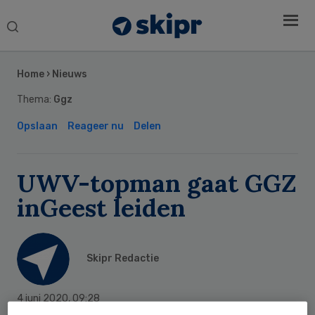
Search
this
Secondary
website
Sidebar
Home
›
Nieuws
Thema:
Ggz
Opslaan
Reageer nu
Delen
UWV-topman gaat GGZ
inGeest leiden
Skipr Redactie
4 juni 2020
,
09:28