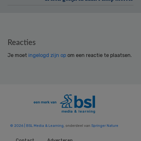
Reader
Reacties
Interactions
Je moet
ingelogd zijn op
om een reactie te plaatsen.
© 2026 | BSL Media & Learning
, onderdeel van
Springer Nature
Contact
Adverteren