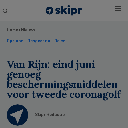
Search
this
Secondary
website
Sidebar
Home
›
Nieuws
Opslaan
Reageer nu
Delen
Van Rijn: eind juni
genoeg
beschermingsmiddelen
voor tweede coronagolf
Skipr Redactie