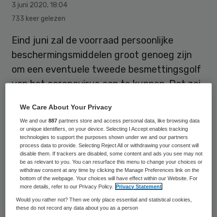
3 juni 2020
,
18:04
733 keer gelezen
Eind juni zal de voorraad persoonlijke
beschermingsmiddelen groot genoeg zijn
om een eventuele tweede besmettingsgolf
van het coronavirus aan te kunnen. Dat zei
minister Martin van Rijn (Medische Zorg)
We Care About Your Privacy
woensdag tijdens een bezoek aan de
We and our
887
partners store and access personal data, like browsing data
centrale opslagplaats van het Landelijk
or unique identifiers, on your device. Selecting I Accept enables tracking
technologies to support the purposes shown under we and our partners
Consortium Hulpmiddelen (LCH).
process data to provide. Selecting Reject All or withdrawing your consent will
disable them. If trackers are disabled, some content and ads you see may not
be as relevant to you. You can resurface this menu to change your choices or
withdraw consent at any time by clicking the Manage Preferences link on the
Van Rijn zei “heel trots” te zijn op de
bottom of the webpage. Your choices will have effect within our Website. For
more details, refer to our Privacy Policy.
Privacy Statement
medewerkers van het LCH, en op de
Would you rather not? Then we only place essential and statistical cookies,
“heroïsche” taak die ze de afgelopen
these do not record any data about you as a person