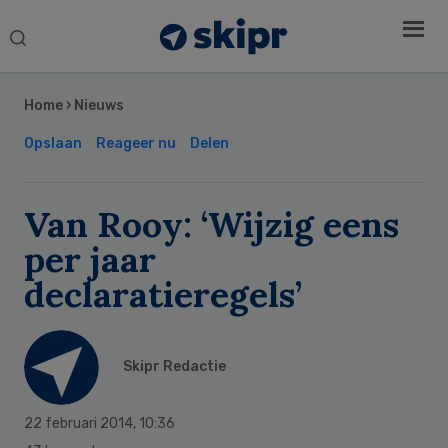
Search
this
Secondary
website
Sidebar
Home
›
Nieuws
Opslaan
Reageer nu
Delen
Van Rooy: ‘Wijzig eens
per jaar
declaratieregels’
Skipr Redactie
22 februari 2014
,
10:36