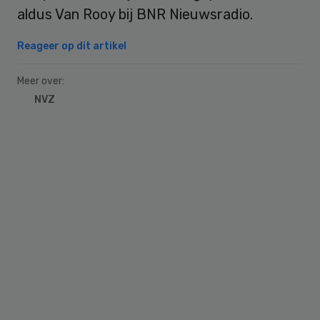
aldus Van Rooy bij BNR Nieuwsradio.
Reageer op dit artikel
Meer over:
NVZ
Primary
Sidebar