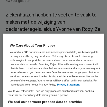
43 keer gelezen
Ziekenhuizen hebben te veel en te vaak te
maken met de wijziging van
declaratieregels, aldus Yvonne van Rooy. Ze
pleit er voor de regels nog maar eens per
jaar te veranderen. Voor de SEH-artsen wil
We Care About Your Privacy
ze een uitzondering maken, daar is een hele
We and our
889
partners store and access personal data, like browsing data
or unique identifiers, on your device. Selecting I Accept enables tracking
snelle aanpassing van de regels nodig.
technologies to support the purposes shown under we and our partners
process data to provide. Selecting Reject All or withdrawing your consent will
disable them. If trackers are disabled, some content and ads you see may not
Sinds 2012 onderhandelen de
be as relevant to you. You can resurface this menu to change your choices or
zorgaanbieders met de zorgverzekeraars
withdraw consent at any time by clicking the Manage Preferences link on the
bottom of the webpage. Your choices will have effect within our Website. For
over de prijs. De voorzitter van de
more details, refer to our Privacy Policy.
Privacy Statement
Nederlandse Vereniging van Ziekenhuizen
:
Would you rather not? Then we only place essential and statistical cookies,
these do not record any data about you as a person
“Maar de overheid is in detail de
We and our partners process data to provide:
declaratieregels blijven regelen. Sinds