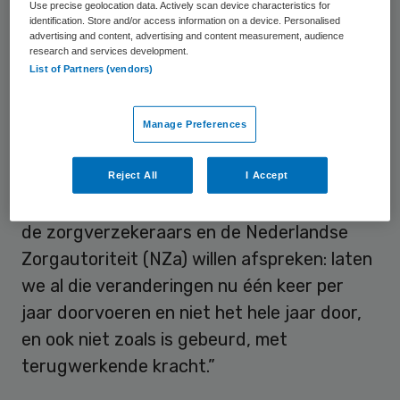
Use precise geolocation data. Actively scan device characteristics for
afgelopen twee jaar zijn er meer dan 2.000
identification. Store and/or access information on a device. Personalised
advertising and content, advertising and content measurement, audience
veranderingen doorgevoerd in die
research and services development.
List of Partners (vendors)
declaratieregels.”
Ingewikkeld
Manage Preferences
Het systeem is te ingewikkeld, betoogt Van
Reject All
I Accept
Rooy: ‘Wat we met het ministerie van VWS,
de zorgverzekeraars en de Nederlandse
Zorgautoriteit (NZa) willen afspreken: laten
we al die veranderingen nu één keer per
jaar doorvoeren en niet het hele jaar door,
en ook niet zoals is gebeurd, met
terugwerkende kracht.”