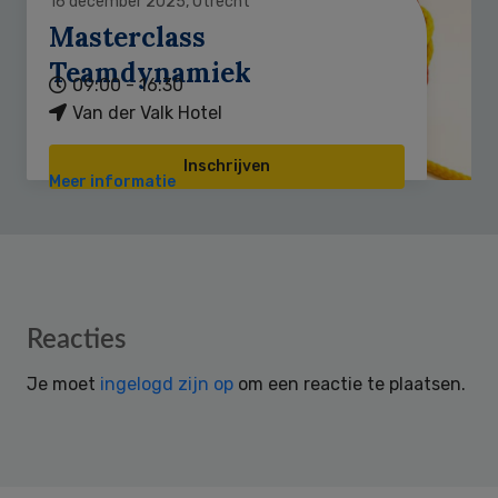
16 december 2025, Utrecht
Masterclass
Teamdynamiek
09:00 - 16:30
Van der Valk Hotel
Inschrijven
Meer informatie
Reader
Reacties
Interactions
Je moet
ingelogd zijn op
om een reactie te plaatsen.