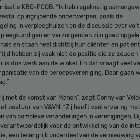
anisatie KBO-PCOB. “Ik heb regelmatig samengew
estal op ingrijpende onderwerpen, zoals de
eling in verpleeghuizen en de discussie over volt
erpleegkundigen en verzorgenden zijn goed opgele
nals en staan heel dichtbij hun cliënten en patiën
rtijd hebben zij vaak niet de positie die ze zoude
r is dus werk aan de winkel. En dat vraagt veel v
organisatie van de beroepsvereniging. Daar gaan 
ag.”
 blij met de komst van Manon”, zegt Conny van Vel
et bestuur van V&VN. “Zij heeft veel ervaring me
en van complexe veranderingen in verenigingen. B
 verantwoordelijk voor de ontwikkeling van de int
ie, een belangrijk onderdeel van de vernieuwing 