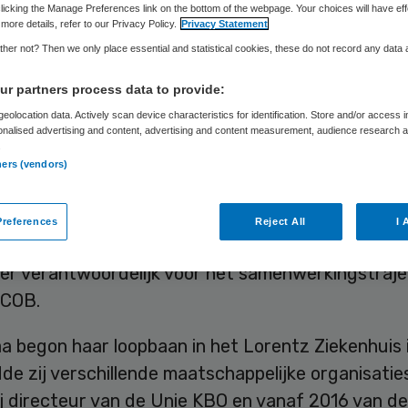
Skipr Redactie
31 juli 2020
,
11:38
1606 keer gelezen
licking the Manage Preferences link on the bottom of the webpage. Your choices will have eff
more details, refer to our Privacy Policy.
Privacy Statement
her not? Then we only place essential and statistical cookies, these do not record any data
nderkaa wordt de nieuwe directeur van Verplee
r partners process data to provide:
genden Nederland (V&VN). Zij start op 1 oktober.
eolocation data. Actively scan device characteristics for identification. Store and/or access 
a volgt Paul Jansen op, die de functie vanaf no
onalised advertising and content, advertising and content measurement, audience research 
.
nterim bekleedt.
ners (vendors)
t het V&VN-bestuur op 30 juli bekend
. Manon Va
references
Reject All
I 
u nog directeur van de seniorenorganisatie KBO-P
er verantwoordelijk voor het samenwerkingstraje
PCOB.
 begon haar loopbaan in het Lorentz Ziekenhuis i
dde zij verschillende maatschappelijke organisatie
ij directeur van de Unie KBO en vanaf 2016 van de