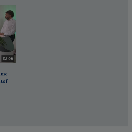
32:08
zame
stof