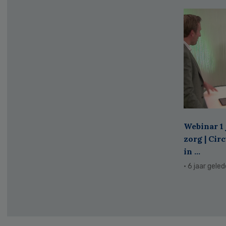
Webinar 1 
zorg | Cir
in ...
· 6 jaar gele