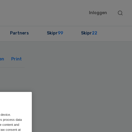
Searc
Inloggen
this
websit
Partners
Skipr
99
Skipr
22
Primary
Sidebar
en
Print
 device.
rs process data
me content and
raw consent at