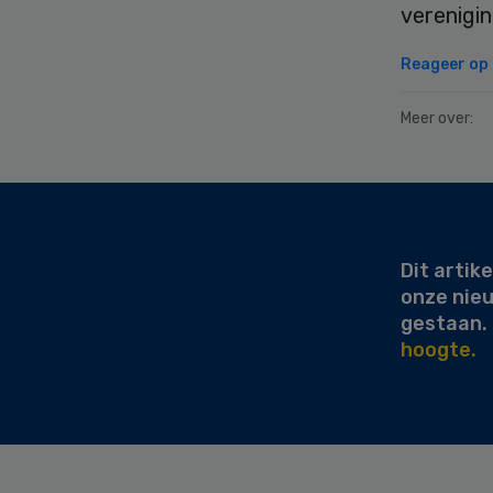
verenigin
Reageer op d
Meer over:
Secondary
Sidebar
Dit artike
onze nie
gestaan.
hoogte.