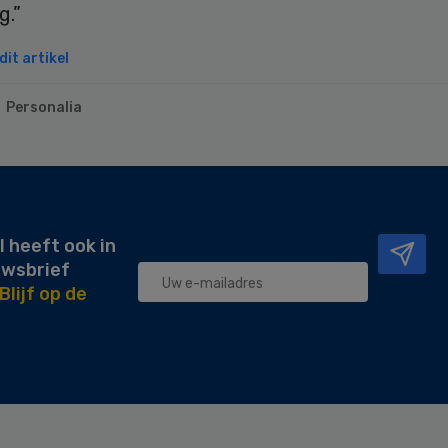
g.”
it artikel
Personalia
l heeft ook in
uwsbrief
Blijf op de