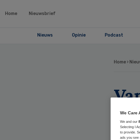
Home
Nieuwsbrief
Nieuws
Opinie
Podcast
Home
›
Nieu
Va
di
We Care 
We and our
Selecting I 
to provide. S
ads you see 