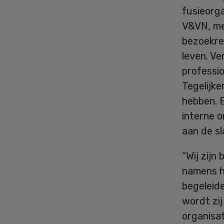
fusieorg
V&VN, me
bezoekreg
leven. V
professio
Tegelijke
hebben. E
interne 
aan de sl
“Wij zijn
namens h
begeleid
wordt zij
organisat