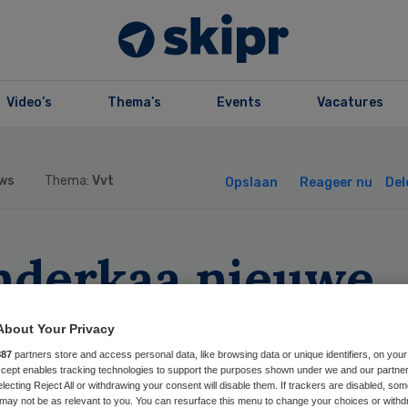
Video’s
Thema’s
Events
Vacatures
ws
Thema:
Vvt
Opslaan
Reageer nu
Del
nderkaa nieuwe
recteur V&VN
About Your Privacy
887
partners store and access personal data, like browsing data or unique identifiers, on your
Accept enables tracking technologies to support the purposes shown under we and our partne
electing Reject All or withdrawing your consent will disable them. If trackers are disabled, so
may not be as relevant to you. You can resurface this menu to change your choices or withd