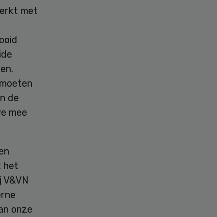
erkt met
ooid
ide
ten.
n moeten
an de
we mee
den
t het
ij V&VN
erne
van onze