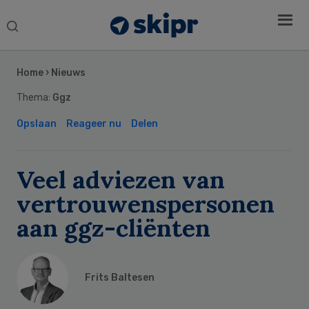
Search
this
Secondary
website
Sidebar
Home
›
Nieuws
Thema:
Ggz
Opslaan
Reageer nu
Delen
Veel adviezen van
vertrouwenspersonen
aan ggz-cliënten
Frits Baltesen