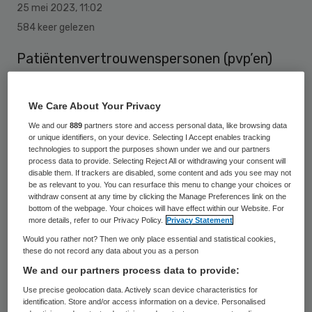
25 mei 2023
,
11:02
584 keer gelezen
Patiëntenvertrouwenspersonen (pvp’en)
hebben vorig jaar bijna 25.000 keer ggz-
cliënten bijgestaan bij het uitoefenen van
We Care About Your Privacy
hun rechten, het begrijpen en begeleiden bij
We and our
889
partners store and access personal data, like browsing data
or unique identifiers, on your device. Selecting I Accept enables tracking
soms complexe procedures binnen de
technologies to support the purposes shown under we and our partners
Wvggz en het helpen oplossen van vragen
process data to provide. Selecting Reject All or withdrawing your consent will
disable them. If trackers are disabled, some content and ads you see may not
en klachten.
be as relevant to you. You can resurface this menu to change your choices or
withdraw consent at any time by clicking the Manage Preferences link on the
bottom of the webpage. Your choices will have effect within our Website. For
more details, refer to our Privacy Policy.
Privacy Statement
De meeste vragen en klachten gingen over
Would you rather not? Then we only place essential and statistical cookies,
verplichte zorg in een crisismaatregel of
these do not record any data about you as a person
We and our partners process data to provide:
zorgmachtiging, aldus het jaarverslag van
Use precise geolocation data. Actively scan device characteristics for
de stichting PVP. Cliënten komen het
identification. Store and/or access information on a device. Personalised