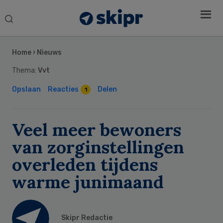
Search
this
Secondary
website
Sidebar
Home
›
Nieuws
Thema:
Vvt
Opslaan
Reacties
Delen
1
Veel meer bewoners
van zorginstellingen
overleden tijdens
warme junimaand
Skipr Redactie