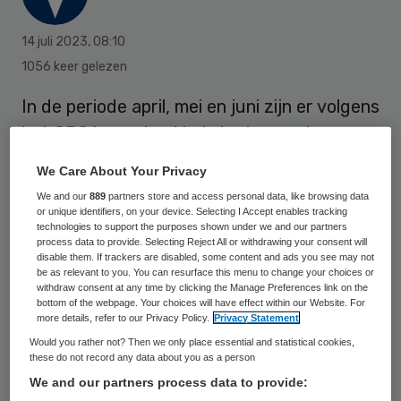
14 juli 2023
,
08:10
1056 keer gelezen
In de periode april, mei en juni zijn er volgens
het CBS in ons land in totaal meer dan
39.000 mensen overleden, 1900 meer dan
We Care About Your Privacy
verwacht, dus 5 procent extra. Dit heeft
We and our
889
partners store and access personal data, like browsing data
waarschijnlijk te maken met de warmte in
or unique identifiers, on your device. Selecting I Accept enables tracking
technologies to support the purposes shown under we and our partners
de maand juni.
process data to provide. Selecting Reject All or withdrawing your consent will
disable them. If trackers are disabled, some content and ads you see may not
be as relevant to you. You can resurface this menu to change your choices or
withdraw consent at any time by clicking the Manage Preferences link on the
Begin april was er ook nog sprake van een
bottom of the webpage. Your choices will have effect within our Website. For
more details, refer to our Privacy Policy.
Privacy Statement
griepepidemie en ook corona is nog niet
Would you rather not? Then we only place essential and statistical cookies,
geweken.
these do not record any data about you as a person
We and our partners process data to provide: