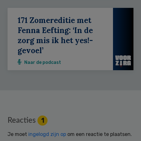
171 Zomereditie met
Fenna Eefting: ‘In de
zorg mis ik het yes!-
gevoel’
Naar de podcast
Reader
Reacties
1
Interactions
Je moet
ingelogd zijn op
om een reactie te plaatsen.