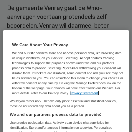
De gemeente Venray gaat de Wmo-
aanvragen voortaan grotendeels zelf
beoordelen. Venray wil daarmee beter
inspelen op individuele omstandigheden.
Daarnaast gaat de gemeente de
We Care About Your Privacy
afwikkeling versnellen en intensiever
We and our
887
partners store and access personal data, like browsing data
or unique identifiers, on your device. Selecting I Accept enables tracking
samenwerken met de teams
technologies to support the purposes shown under we and our partners
Schuldhulpverlening en Wet werk en
process data to provide. Selecting Reject All or withdrawing your consent will
disable them. If trackers are disabled, some content and ads you see may not
bijstand (Wwb). Dat meldt de gemeente
be as relevant to you. You can resurface this menu to change your choices or
withdraw consent at any time by clicking the Manage Preferences link on the
Venray.
bottom of the webpage. Your choices will have effect within our Website. For
more details, refer to our Privacy Policy.
Privacy Statement
Would you rather not? Then we only place essential and statistical cookies,
Snellere indicatie, beter
these do not record any data about you as a person
maatwerk
We and our partners process data to provide:
Use precise geolocation data. Actively scan device characteristics for
identification. Store and/or access information on a device. Personalised
Het beoordelen van Wmo-aanvragen werd