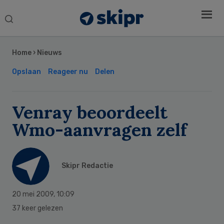
Search
this
Secondary
website
Sidebar
Home
›
Nieuws
Opslaan
Reageer nu
Delen
Venray beoordeelt
Wmo-aanvragen zelf
Skipr Redactie
20 mei 2009
,
10:09
37 keer gelezen