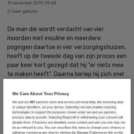
19 november 2019
,
09:58
57 keer gelezen
De man die wordt verdacht van vier
moorden met insuline en meerdere
pogingen daartoe in vier verzorgingshuizen,
heeft op de tweede dag van zijn proces een
paar keer kort gezegd dat hij “er niets mee
te maken heeft”. Daarna beriep hij zich snel
weer op zijn zwijgrecht en liet zich niet
meer verleiden om antwoord te geven op
We Care About Your Privacy
vragen van de rechtbank in Rotterdam. De
We and our
887
partners store and access personal data, like browsing data
or unique identifiers, on your device. Selecting I Accept enables tracking
23-jarige leerling-verpleger stortte in toen
technologies to support the purposes shown under we and our partners
de aanklagers foto’s van twee slachtoffers
process data to provide. Selecting Reject All or withdrawing your consent will
disable them. If trackers are disabled, some content and ads you see may not
lieten zien.
be as relevant to you. You can resurface this menu to change your choices or
withdraw consent at any time by clicking the Manage Preferences link on the