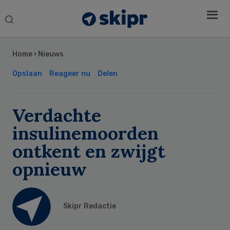
Search
this
Secondary
website
Sidebar
Home
›
Nieuws
Opslaan
Reageer nu
Delen
Verdachte
insulinemoorden
ontkent en zwijgt
opnieuw
Skipr Redactie