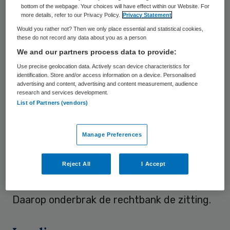
bottom of the webpage. Your choices will have effect within our Website. For
De foto’s werden op zijn tafeltje gelegd
more details, refer to our Privacy Policy.
Privacy Statement
maar A. wilde er niet naar kijken. Toen de
Would you rather not? Then we only place essential and statistical cookies,
these do not record any data about you as a person
griffier ze naar zijn blikveld verschoof,
We and our partners process data to provide:
ontweek hij ze opnieuw door zijn hoofd weg
Use precise geolocation data. Actively scan device characteristics for
te draaien. Daarna draaide A. de foto’s om
identification. Store and/or access information on a device. Personalised
advertising and content, advertising and content measurement, audience
en barstte in snikken uit. De rechters
research and services development.
List of Partners (vendors)
probeerden contact met hem te krijgen,
maar hij reageerde niet. “Rahiied, waarom
Manage Preferences
wil je niet naar de foto’s kijken? Waarom
draai je de foto’s om?” A. draaide iedere
Reject All
I Accept
keer zijn hoofd weg, wilde niemand
aankijken en wreef snikkend over zijn ogen.
Daarop onderbrak de rechtbank de zitting.