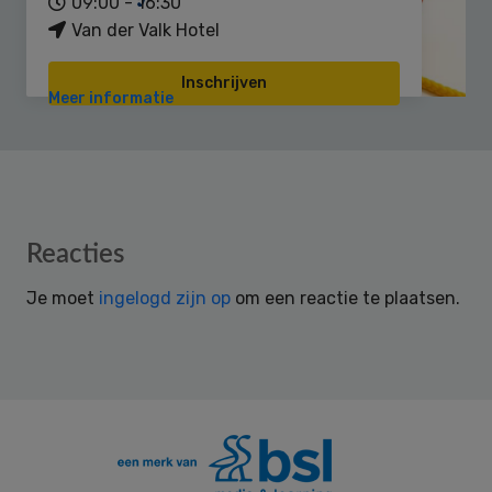
09:00 - 16:30
Van der Valk Hotel
Inschrijven
Meer informatie
Reader
Reacties
Interactions
Je moet
ingelogd zijn op
om een reactie te plaatsen.