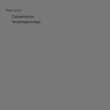
Meer over:
Calamiteiten
Verpleegkundige
Primary
Sidebar