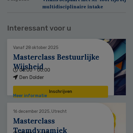
multidisciplinaire intake
Interessant voor u
Vanaf 28 oktober 2025
Masterclass Bestuurlijke
Wijsheid
00:00 - 00:00
Den Dolder
Inschrijven
Meer informatie
16 december 2025, Utrecht
Masterclass
Teamdynamiek