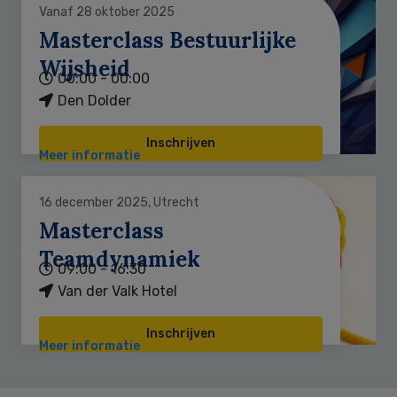
Vanaf 28 oktober 2025
Masterclass Bestuurlijke
Wijsheid
00:00 - 00:00
Den Dolder
Inschrijven
Meer informatie
16 december 2025, Utrecht
Masterclass
Teamdynamiek
09:00 - 16:30
Van der Valk Hotel
Inschrijven
Meer informatie