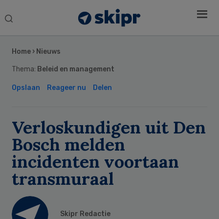
Search
this
Secondary
website
Sidebar
Home
›
Nieuws
Thema:
Beleid en management
Opslaan
Reageer nu
Delen
Verloskundigen uit Den
Bosch melden
incidenten voortaan
transmuraal
Skipr Redactie