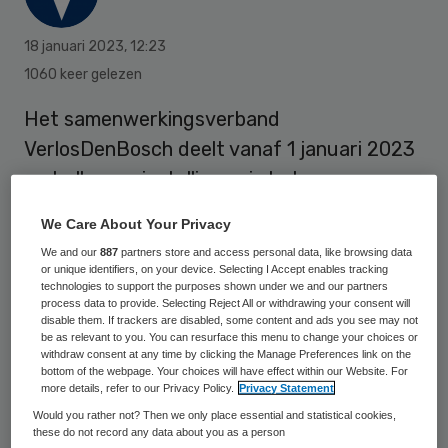
18 januari 2023
,
12:23
1060 keer gelezen
Het samenwerkingsverband
VerlosDenBosch deelt vanaf 1 januari 2023
met alle zorginstellingen in het
samenwerkingsverband incidenten of bijna
We Care About Your Privacy
incidenten.
We and our
887
partners store and access personal data, like browsing data
or unique identifiers, on your device. Selecting I Accept enables tracking
technologies to support the purposes shown under we and our partners
process data to provide. Selecting Reject All or withdrawing your consent will
VerlosDenBosch start als eerste
disable them. If trackers are disabled, some content and ads you see may not
samenwerkingsverband in Nederland met
be as relevant to you. You can resurface this menu to change your choices or
withdraw consent at any time by clicking the Manage Preferences link on the
AVG-verantwoord Transmuraal Incidenten
bottom of the webpage. Your choices will have effect within our Website. For
more details, refer to our Privacy Policy.
Privacy Statement
Melden (TIM). “Incidenten melden is niet
Would you rather not? Then we only place essential and statistical cookies,
nieuw, maar de zorgvuldige manier waarop
these do not record any data about you as a person